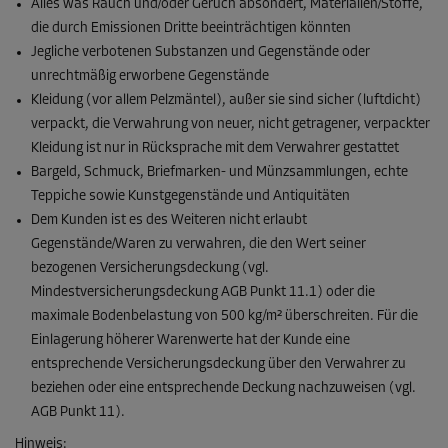
Alles was Rauch und/oder Geruch absondert, Materialien/Stoffe,
die durch Emissionen Dritte beeinträchtigen könnten
Jegliche verbotenen Substanzen und Gegenstände oder
unrechtmäßig erworbene Gegenstände
Kleidung (vor allem Pelzmäntel), außer sie sind sicher (luftdicht)
verpackt, die Verwahrung von neuer, nicht getragener, verpackter
Kleidung ist nur in Rücksprache mit dem Verwahrer gestattet
Bargeld, Schmuck, Briefmarken- und Münzsammlungen, echte
Teppiche sowie Kunstgegenstände und Antiquitäten
Dem Kunden ist es des Weiteren nicht erlaubt
Gegenstände/Waren zu verwahren, die den Wert seiner
bezogenen Versicherungsdeckung (vgl.
Mindestversicherungsdeckung AGB Punkt 11.1) oder die
maximale Bodenbelastung von 500 kg/m² überschreiten. Für die
Einlagerung höherer Warenwerte hat der Kunde eine
entsprechende Versicherungsdeckung über den Verwahrer zu
beziehen oder eine entsprechende Deckung nachzuweisen (vgl.
AGB Punkt 11).
Hinweis: