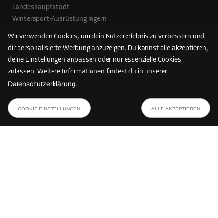
Landeshauptstadt
Wintersport-Ausrüstung lagern
Aufräumen, ausmisten & aufheben | Mit Marie Kondo und
Wir verwenden Cookies, um dein Nutzererlebnis zu verbessern und
Storebox
dir personalisierte Werbung anzuzeigen. Du kannst alle akzeptieren,
Schuhaufbewahrung
deine Einstellungen anpassen oder nur essenzielle Cookies
7 Tipps zum Lagerraum Anmieten & Einlagern
zulassen. Weitere Informationen findest du in unserer
Datenschutzerklärung
.
Zahlungsmethoden
COOKIE-EINSTELLUNGEN
ALLE AKZEPTIEREN
Die verfügbaren Zahlungsmethoden können je nach Storebox-Standort
und Land variieren.
Folge uns