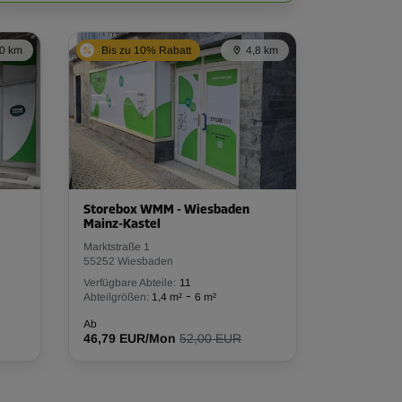
,0 km
Bis zu 10% Rabatt
4,8 km
Storebox WMM - Wiesbaden
Mainz-Kastel
Marktstraße 1
55252 Wiesbaden
Verfügbare Abteile:
11
-
Abteilgrößen:
1,4 m²
6 m²
Ab
46,79 EUR/Mon
52,00 EUR