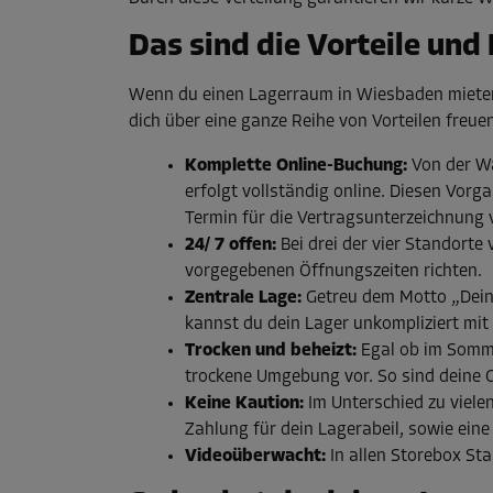
Das sind die Vorteile und
Wenn du einen Lagerraum in Wiesbaden mieten m
dich über eine ganze Reihe von Vorteilen freuen
Komplette Online-Buchung:
Von der Wa
erfolgt vollständig online. Diesen Vo
Termin für die Vertragsunterzeichnung
24/ 7 offen:
Bei drei der vier Standort
vorgegebenen Öffnungszeiten richten.
Zentrale Lage:
Getreu dem Motto „Dein
kannst du dein Lager unkompliziert mit 
Trocken und beheizt:
Egal ob im Somme
trockene Umgebung vor. So sind deine 
Keine Kaution:
Im Unterschied zu viele
Zahlung für dein Lagerabeil, sowie ein
Videoüberwacht:
In allen Storebox St