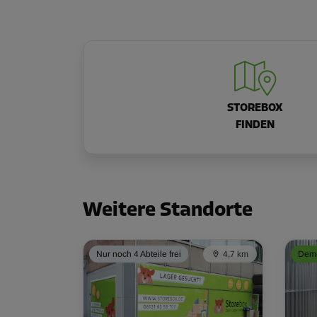
STOREBOX
FINDEN
Weitere Standorte
Nur noch 4 Abteile frei
4,7 km
Demn