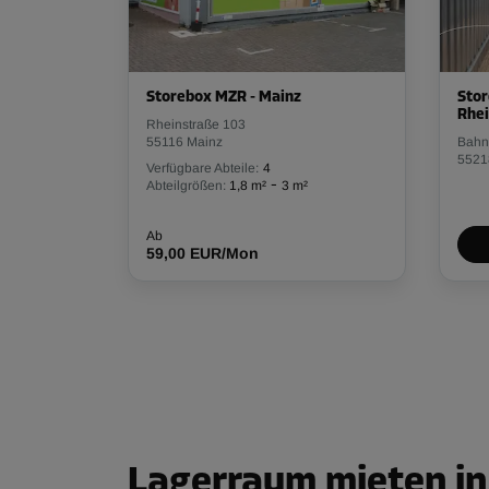
Storebox MZR - Mainz
Stor
Rhe
Rheinstraße 103
55116 Mainz
Bahn
5521
Verfügbare Abteile:
4
-
Abteilgrößen:
1,8 m²
3 m²
Ab
59,00 EUR/Mon
Lagerraum mieten in