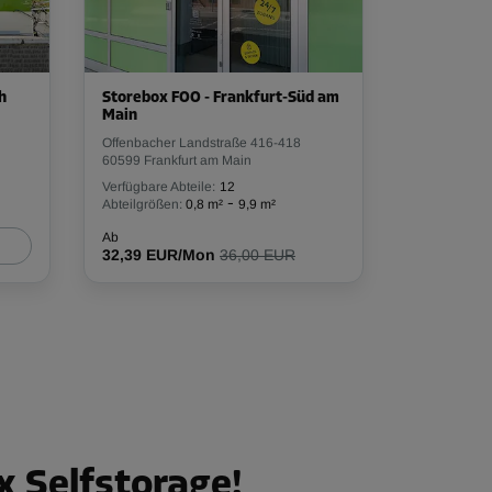
h
Storebox FOO - Frankfurt-Süd am
Main
Offenbacher Landstraße 416-418
60599 Frankfurt am Main
Verfügbare Abteile:
12
-
Abteilgrößen:
0,8 m²
9,9 m²
Ab
32,39 EUR/Mon
36,00 EUR
 Selfstorage!