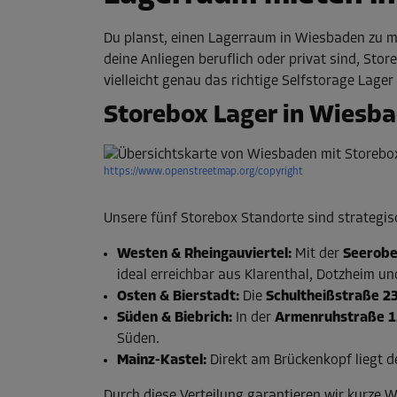
Du planst, einen Lagerraum in Wiesbaden zu m
deine Anliegen beruflich oder privat sind, Sto
vielleicht genau das richtige Selfstorage Lager
Storebox Lager in Wiesb
https://www.openstreetmap.org/copyright
Unsere fünf Storebox Standorte sind strategisc
Westen & Rheingauviertel:
Mit der
Seerobe
ideal erreichbar aus Klarenthal, Dotzheim u
Osten & Bierstadt:
Die
Schultheißstraße 2
Süden & Biebrich:
In der
Armenruhstraße 1
Süden.
Mainz-Kastel:
Direkt am Brückenkopf liegt 
Durch diese Verteilung garantieren wir kurze