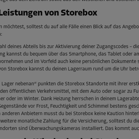
 Leistungen von Storebox
öchtest, solltest du auf alle Fälle einen Blick auf das Angeb
:
hl deines Abteils bis zur Aktivierung deiner Zugangscodes – 
rgang kannst du bequem über das Smartphone, das Tablet oder
 vornehmen und im Vorfeld auch keine persönlichen Dokumente 
e von Storebox kannst du deinen Lagerraum rund um die Uhr betr
 Lager nebenan“ punkten die Storebox Standorte mit ihrer erst
den öffentlichen Verkehrsmittel, mit dem Auto oder sogar zu Fu
r oder im Winter. Dank Heizung herrschen in deinem Lagerabtei
Gegenstände vor Frost, Feuchtigkeit und Schimmel bestens gesc
n anderen Anbietern musst du bei Storebox keine Kaution hinterl
e weitere monatliche Zahlung für die Versicherung, solltest du 
andorten sind Überwachungskameras installiert. Das kommt auch