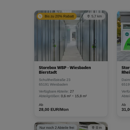
Bis zu 20% Rabatt
5,7 km
Storebox WBP - Wiesbaden
Sto
Bierstadt
Rhei
Schultheißstraße 23
Daiml
65191 Wiesbaden
6519
Verfügbare Abteile:
27
Verfü
-
Abteilgrößen:
0,6 m²
15,8 m²
Abtei
Ab
Ab
28,00 EUR/Mon
31,
Nur noch 2 Abteile frei
0 m