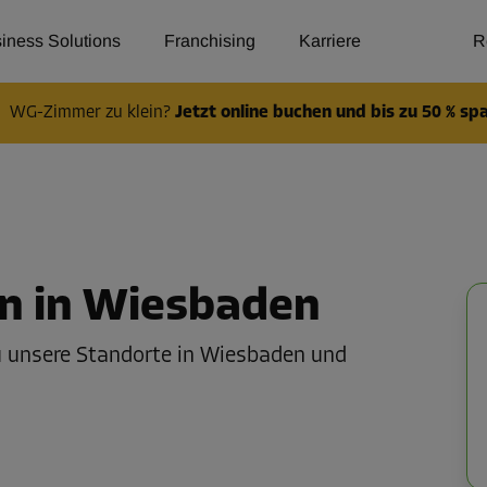
iness Solutions
Franchising
Karriere
R
WG-Zimmer zu klein?
Jetzt online buchen und bis zu 50 % sp
n in Wiesbaden
du unsere Standorte in Wiesbaden und