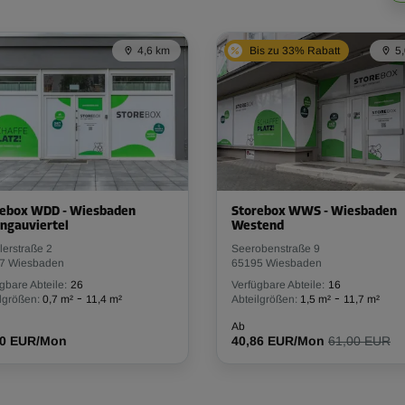
4,6 km
Bis zu 33% Rabatt
5
rebox WDD - Wiesbaden
Storebox WWS - Wiesbaden
ngauviertel
Westend
erstraße 2
Seerobenstraße 9
7 Wiesbaden
65195 Wiesbaden
gbare Abteile:
26
Verfügbare Abteile:
16
-
-
lgrößen:
0,7 m²
11,4 m²
Abteilgrößen:
1,5 m²
11,7 m²
Ab
00 EUR/Mon
40,86 EUR/Mon
61,00 EUR