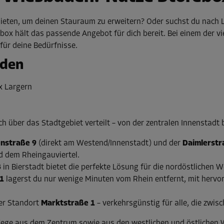
ieten, um deinen Stauraum zu erweitern? Oder suchst du nach 
rebox hält das passende Angebot für dich bereit. Bei einem der 
 für deine Bedürfnisse.
aden
h über das Stadtgebiet verteilt – von der zentralen Innenstadt 
nstraße 9
(direkt am Westend/Innenstadt) und der
Daimlerstr
nd dem Rheingauviertel.
3
in Bierstadt bietet die perfekte Lösung für die nordöstlichen 
1
lagerst du nur wenige Minuten vom Rhein entfernt, mit herv
der Standort
Marktstraße 1
– verkehrsgünstig für alle, die zwi
 Wege aus dem Zentrum sowie aus den westlichen und östlichen