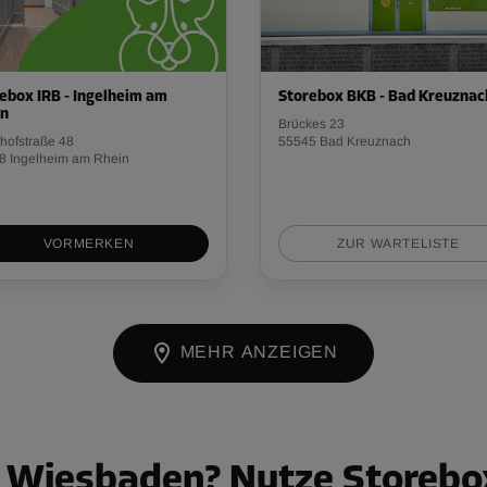
ebox IRB - Ingelheim am
Storebox BKB - Bad Kreuznac
in
Brückes 23
hofstraße 48
55545 Bad Kreuznach
8 Ingelheim am Rhein
VORMERKEN
ZUR WARTELISTE
MEHR ANZEIGEN
 Wiesbaden? Nutze Storebox