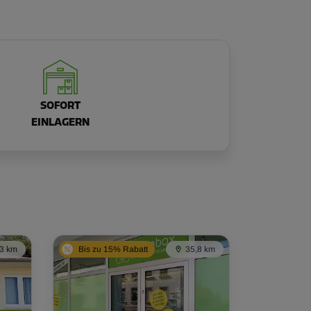
SOFORT
EINLAGERN
,3 km
Bis zu 15% Rabatt
35,8 km