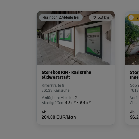
Nur noch 2 Abteile frei
5,3 km
B
Storebox KIR - Karlsruhe
Stor
Südweststadt
Inn
Ritterstraße 9
Soph
76133 Karlsruhe
7613
Verfügbare Abteile:
2
Verfü
-
Abteilgrößen:
4,8 m²
6,4 m²
Abtei
Ab
Ab
204,00 EUR/Mon
96,