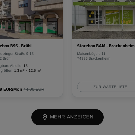
ebox BSS - Brühl
Storebox BAM - Brackenheim
etzinger Straße 9-13
Maisenbügele 11
2 Brühl
74336 Brackenheim
gbare Abteile:
13
-
lgrößen:
1,3 m²
12,5 m²
ZUR WARTELISTE
59 EUR/Mon
44,00 EUR
MEHR ANZEIGEN