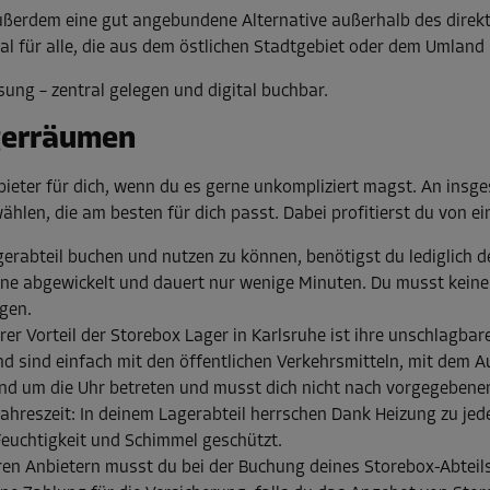
außerdem eine gut angebundene Alternative außerhalb des direk
eal für alle, die aus dem östlichen Stadtgebiet oder dem Umlan
ösung – zentral gelegen und digital buchbar.
gerräumen
bieter für dich, wenn du es gerne unkompliziert magst. An insge
ählen, die am besten für dich passt. Dabei profitierst du von ei
erabteil buchen und nutzen zu können, benötigst du lediglich 
ine abgewickelt und dauert nur wenige Minuten. Du musst keine
gen.
er Vorteil der Storebox Lager in Karlsruhe ist ihre unschlagbar
d sind einfach mit den öffentlichen Verkehrsmitteln, mit dem A
und um die Uhr betreten und musst dich nicht nach vorgegebenen
Jahreszeit: In deinem Lagerabteil herrschen Dank Heizung zu jed
 Feuchtigkeit und Schimmel geschützt.
en Anbietern musst du bei der Buchung deines Storebox-Abteils 