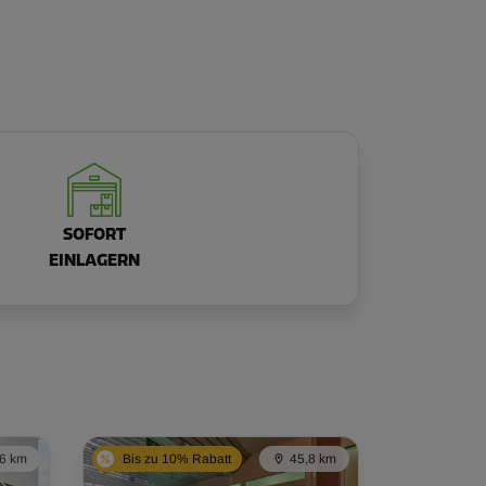
SOFORT
EINLAGERN
,6 km
Bis zu 10% Rabatt
45,8 km