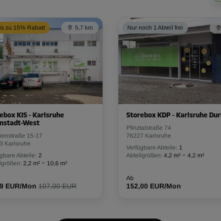
is zu 15% Rabatt
5,7 km
Nur noch 1 Abteil frei
ebox KIS - Karlsruhe
Storebox KDP - Karlsruhe Dur
enstadt-West
Pfinztalstraße 74
ienstraße 15-17
76227 Karlsruhe
3 Karlsruhe
Verfügbare Abteile:
1
-
gbare Abteile:
2
Abteilgrößen:
4,2 m²
4,2 m²
-
lgrößen:
2,2 m²
10,6 m²
Ab
29 EUR/Mon
107,00 EUR
152,00 EUR/Mon