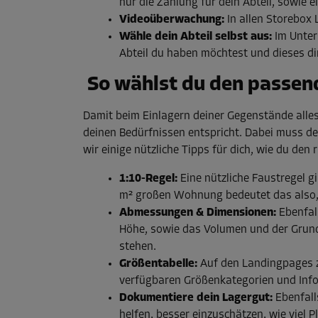
nur die Zahlung für dein Abteil, sowie 
Videoüberwachung:
In allen Storebox 
Wähle dein Abteil selbst aus:
Im Unter
Abteil du haben möchtest und dieses di
So wählst du den passen
Damit beim Einlagern deiner Gegenstände alles 
deinen Bedürfnissen entspricht. Dabei muss dei
wir einige nützliche Tipps für dich, wie du den
1:10-Regel:
Eine nützliche Faustregel g
m² großen Wohnung bedeutet das also, 
Abmessungen & Dimensionen:
Ebenfall
Höhe, sowie das Volumen und der Grundr
stehen.
Größentabelle:
Auf den Landingpages zu
verfügbaren Größenkategorien und Infos
Dokumentiere dein Lagergut:
Ebenfall
helfen, besser einzuschätzen, wie viel P