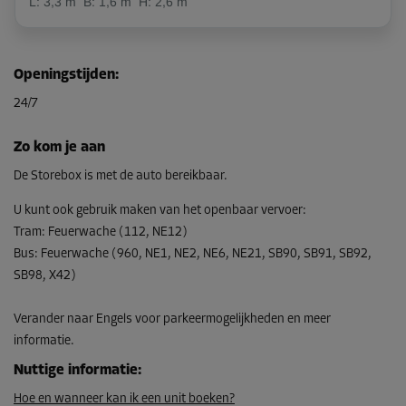
L:
3,3
m
B:
1,6
m
H:
2,6
m
-10%
Vanaf
Openingstijden
:
104,00 EUR/maand
24/7
93,59 EUR/maand
Zo kom je aan
De Storebox is met de auto bereikbaar.
Unit 13
Oppervlak: 1,4 m²
U kunt ook gebruik maken van het openbaar vervoer
:
Inhoud: 3,6 m³
Tram
:
Feuerwache (112, NE12)
Bus
:
Feuerwache (960, NE1, NE2, NE6, NE21, SB90, SB91, SB92,
L:
1,5
m
B:
0,9
m
H:
2,6
m
SB98, X42)
-10%
Verander naar Engels voor parkeermogelijkheden en meer
Vanaf
informatie.
44,00 EUR/maand
39,59 EUR/maand
Nuttige informatie
:
Hoe en wanneer kan ik een unit boeken?