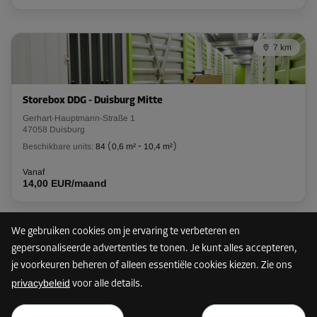
Vanaf
36,00 EUR/maand
7 km
32,39 EUR/maand
Unit 5
Storebox DDG - Duisburg Mitte
Oppervlak: 4,4 m²
Gerhart-Hauptmann-Straße 1
47058 Duisburg
Inhoud: 11,4 m³
Beschikbare units:
84
(
0,6 m²
-
10,4 m²
)
L:
3,1
m
B:
1,4
m
H:
2,6
m
Vanaf
14,00 EUR/maand
-10%
Vanaf
91,00 EUR/maand
We gebruiken cookies om je ervaring te verbeteren en
9 km
81,89 EUR/maand
gepersonaliseerde advertenties te tonen. Je kunt alles accepteren,
je voorkeuren beheren of alleen essentiële cookies kiezen. Zie ons
privacybeleid
voor alle details.
Storebox DDS - Duisburg Mitte
Unit 10
vanaf
TOON PLAN
Salvatorweg 12
Oppervlak: 7,6 m²