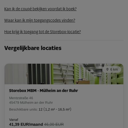
Unit 24
Kan ik de coupé bekijken voordat ik boek?
Oppervlak: 0,7 m²
Waar kan ik mijn toegangscodes vinden?
Inhoud: 1,8 m³
Hoe krijg ik toegang tot de Storebox-locatie?
L:
1,6
m
B:
0,4
m
H:
2,6
m
-10%
Vergelijkbare locaties
Vanaf
25,00 EUR/maand
22,49 EUR/maand
6 km
Unit 33
Storebox MBM - Mülheim an der Ruhr
Oppervlak: 1,1 m²
Mentzstraße 46
Inhoud: 2,9 m³
45479 Mülheim an der Ruhr
Beschikbare units:
12
(
1,2 m²
-
16,5 m²
)
L:
1,2
m
B:
0,9
m
H:
2,6
m
Vanaf
41,39 EUR/maand
46,00 EUR
-10%