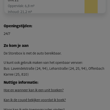
Unit 21
Oppervlak: 6,8 m²
Inhoud: 21,2 m³
L:
3,2
m
B:
2,1
m
H:
3,1
m
Openingstijden
:
-10%
24/7
Vanaf
235,00 EUR/maand
Zo kom je aan
211,49 EUR/maand
De Storebox is met de auto bereikbaar.
U kunt ook gebruik maken van het openbaar vervoer
:
Bus
:
Lavendelstraße (24, 94), Leharstraße (24, 25, 94), Offenbach
Unit 38
Karree (25, 810)
Oppervlak: 7 m²
Inhoud: 21,8 m³
Nuttige informatie
:
Hoe en wanneer kan ik een unit boeken?
L:
3,3
m
B:
2,1
m
H:
3,1
m
Kan ik de coupé bekijken voordat ik boek?
-10%
Vanaf