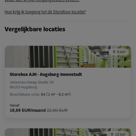
Waar kan ik mijn toegangscodes vinden?
240,00 EUR/maand
Hoe krijg ik toegang tot de Storebox-locatie?
215,99 EUR/maand
Vergelijkbare locaties
Unit 41
Oppervlak: 1,3 m²
Inhoud: 3,6 m³
8 km
L:
1,8
m
B:
1,4
m
H:
2,8
m
Storebox AJH - Augsburg-Innenstadt
-10%
Johannes-Haag-Straße 28
Vanaf
86153 Augsburg
58,00 EUR/maand
Beschikbare units:
64
(
1 m²
-
9,2 m²
)
52,19 EUR/maand
Vanaf
18,69 EUR/maand
22,00 EUR
Unit 43
Oppervlak: 2,8 m²
10 km
Inhoud: 7,8 m³