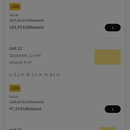
-10%
Vanaf
204,00 EUR/maand
183,59 EUR/maand
Unit 12
Oppervlak: 2,6 m²
Inhoud: 8 m³
L:
2,1
m
B:
1,2
m
H:
3,1
m
-10%
Vanaf
108,00 EUR/maand
97,19 EUR/maand