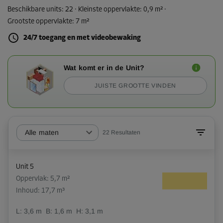
Beschikbare units:
22
· Kleinste oppervlakte
:
0,9 m²
·
Grootste oppervlakte
:
7 m²
24/7 toegang en met videobewaking
Wat komt er in de Unit?
JUISTE GROOTTE VINDEN
Alle maten
22
Resultaten
Unit 5
Oppervlak: 5,7 m²
Inhoud: 17,7 m³
L:
3,6
m
B:
1,6
m
H:
3,1
m