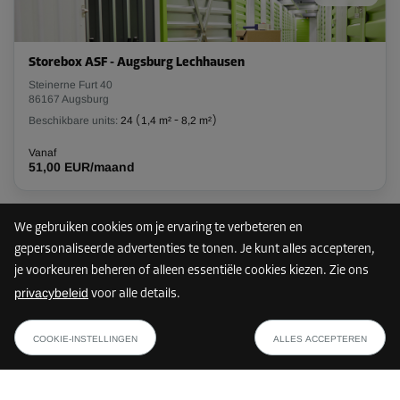
L:
2,5
m
B:
1,1
m
H:
2,8
m
Storebox ASF - Augsburg Lechhausen
-10%
Steinerne Furt 40
86167 Augsburg
Vanaf
115,00 EUR/maand
Beschikbare units:
24
(
1,4 m²
-
8,2 m²
)
103,49 EUR/maand
Vanaf
51,00 EUR/maand
Unit 64
Oppervlak: 3,2 m²
We gebruiken cookies om je ervaring te verbeteren en
Nog maar 2 units vrij
26 km
Inhoud: 10 m³
gepersonaliseerde advertenties te tonen. Je kunt alles accepteren,
je voorkeuren beheren of alleen essentiële cookies kiezen. Zie ons
L:
2,3
m
B:
1,4
m
H:
3,1
m
privacybeleid
voor alle details.
Storebox LIM - Landsberg am Lech
vanaf
-10%
TOON PLAN
Max-Planck-Straße 2
36,89 EUR/maand
COOKIE-INSTELLINGEN
ALLES ACCEPTEREN
86899 Landsberg am Lech
Vanaf
Beschikbare units:
2
(
5,1 m²
-
6,4 m²
)
129,00 EUR/maand
116,09 EUR/maand
Vanaf