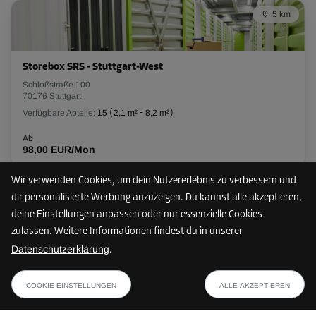
5 km
L:
2,1
m
B:
0,9
m
H:
3
m
-30%
Storebox SRS - Stuttgart-West
Ab
Schloßstraße 100
89,00 EUR/Mon
70176 Stuttgart
62,29 EUR/Mon
Verfügbare Abteile:
15
(
2,1 m²
-
8,2 m²
)
Ab
98,00 EUR/Mon
Abteil 19
Fläche: 5,3 m²
Wir verwenden Cookies, um dein Nutzererlebnis zu verbessern und
Volumen: 15,9 m³
dir personalisierte Werbung anzuzeigen. Du kannst alle akzeptieren,
10 km
deine Einstellungen anpassen oder nur essenzielle Cookies
L:
2,5
m
B:
2,1
m
H:
3
m
zulassen. Weitere Informationen findest du in unserer
Datenschutzerklärung
.
-20%
Storebox SGK - Stuttgart Weilimdorf
ab
PLAN ANZEIGEN
Krötenweg 3
Ab
41,99 EUR/Mon
COOKIE-EINSTELLUNGEN
ALLE AKZEPTIEREN
70499 Stuttgart
197,00 EUR/Mon
Verfügbare Abteile:
17
(
1,4 m²
-
7,3 m²
)
157,59 EUR/Mon