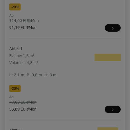
-20%
Ab
114,00 EUR/Mon
91,19 EUR/Mon
Abteil 1
Fläche: 1,6 m²
Volumen: 4,8 m³
L:
2,1
m
B:
0,8
m
H:
3
m
-30%
Ab
77,00 EUR/Mon
53,89 EUR/Mon