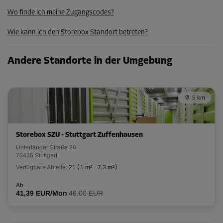
Ab
51,00 EUR/Mon
Wo finde ich meine Zugangscodes?
45,89 EUR/Mon
Wie kann ich den Storebox Standort betreten?
Abteil 10
Andere Standorte in der Umgebung
Fläche: 2 m²
Volumen: 6 m³
5 km
L:
2
m
B:
1
m
H:
3
m
-30%
Storebox SZU - Stuttgart Zuffenhausen
Ab
Unterländer Straße 26
93,00 EUR/Mon
70435 Stuttgart
65,09 EUR/Mon
Verfügbare Abteile:
21
(
1 m²
-
7,3 m²
)
Ab
41,39 EUR/Mon
46,00 EUR
Abteil 16
Fläche: 1,9 m²
Volumen: 5,7 m³