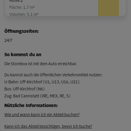
Abteil 2
Fläche: 1,7 m²
Volumen: 5,1 m³
L:
1,5
m
B:
1,1
m
H:
3
m
Öffnungszeiten
:
-30%
24/7
Ab
81,00 EUR/Mon
So kommst du an
56,69 EUR/Mon
Die Storebox ist mit dem Auto erreichbar.
Du kannst auch die öffentlichen Verkehrsmittel nutzen
:
U-Bahn
:
Uff-Kirchhof (U1, U13, U16, U21)
Abteil 8
Bus
:
Uff-Kirchhof (N6)
Fläche: 1 m²
Zug
:
Bad Cannstatt (IRE, MEX, RE, S)
Volumen: 3 m³
Nützliche Informationen
:
L:
1,2
m
B:
0,8
m
H:
3
m
Wie und wann kann ich ein Abteil buchen?
-10%
Kann ich das Abteil besichtigen, bevor ich buche?