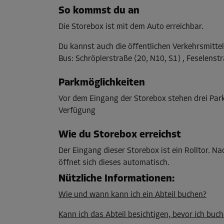
L:
1
m
B:
1
m
H:
1
m
So kommst du an
Die Storebox ist mit dem Auto erreichbar.
Abteil 11
Du kannst auch die öffentlichen Verkehrsmitte
Fläche: 1 m²
Bus
:
Schröplerstraße (20, N10, S1) , Feselenstr
Volumen: 1 m³
Parkmöglichkeiten
L:
1
m
B:
1
m
H:
1
m
Vor dem Eingang der Storebox stehen drei Park
Verfügung
Abteil 13
Fläche: 1 m²
Wie du Storebox erreichst
Volumen: 1 m³
Der Eingang dieser Storebox ist ein Rolltor. 
öffnet sich dieses automatisch.
L:
1
m
B:
1
m
H:
1
m
Nützliche Informationen
:
Wie und wann kann ich ein Abteil buchen?
Abteil 17
Fläche: 1 m²
Kann ich das Abteil besichtigen, bevor ich buch