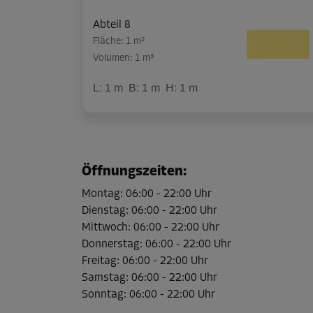
Abteil 8
Fläche: 1 m²
Volumen: 1 m³
L:
1
m
B:
1
m
H:
1
m
Abteil 9
Fläche: 1 m²
Öffnungszeiten
:
Volumen: 1 m³
Montag
:
06:00
-
22:00
Uhr
L:
1
m
B:
1
m
H:
1
m
Dienstag
:
06:00
-
22:00
Uhr
Mittwoch
:
06:00
-
22:00
Uhr
Donnerstag
:
06:00
-
22:00
Uhr
Abteil 10
Freitag
:
06:00
-
22:00
Uhr
Fläche: 1 m²
Samstag
:
06:00
-
22:00
Uhr
Volumen: 1 m³
Sonntag
:
06:00
-
22:00
Uhr