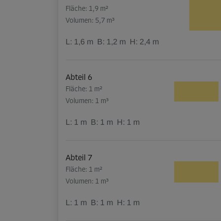
Fläche: 1,9 m²
Volumen: 5,7 m³
L:
1,6
m
B:
1,2
m
H:
2,4
m
Abteil 6
Fläche: 1 m²
Volumen: 1 m³
L:
1
m
B:
1
m
H:
1
m
Abteil 7
Fläche: 1 m²
Volumen: 1 m³
L:
1
m
B:
1
m
H:
1
m