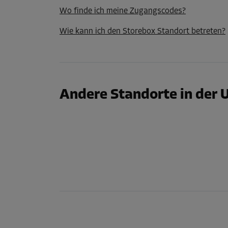
Volumen: 1 m³
Wo finde ich meine Zugangscodes?
L:
1
m
B:
1
m
H:
1
m
Wie kann ich den Storebox Standort betreten?
Abteil 18
Fläche: 1 m²
Volumen: 1 m³
Andere Standorte in der
L:
1
m
B:
1
m
H:
1
m
Abteil 20
Fläche: 1 m²
Volumen: 1 m³
L:
1
m
B:
1
m
H:
1
m
Abteil 25