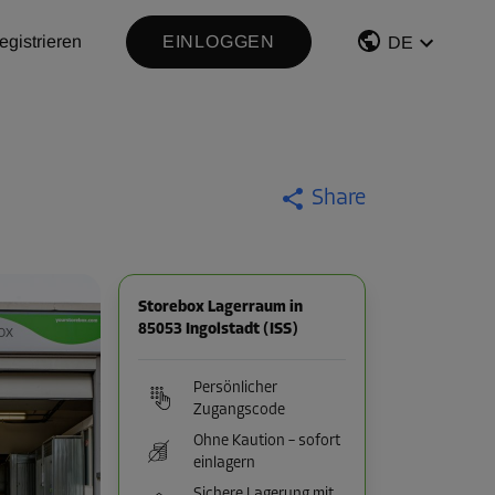
egistrieren
EINLOGGEN
DE
Share
Storebox Lagerraum in
85053 Ingolstadt (ISS)
Persönlicher
Zugangscode
Ohne Kaution – sofort
einlagern
Sichere Lagerung mit