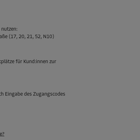
-30%
l nutzen
:
20,00 EUR/Mon
aße (17, 20, 21, 52, N10)
Ab
13,99 EUR/Mon
plätze für Kund:innen zur
-30%
20,00 EUR/Mon
Nach Eingabe des Zugangscodes
Ab
13,99 EUR/Mon
-30%
e?
20,00 EUR/Mon