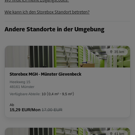
Ab
Wo finde ich meine Zugangscodes?
270,00 EUR/Mon
Wie kann ich den Storebox Standort betreten?
229,49 EUR/Mon
Andere Standorte in der Umgebung
Abteil 24
Fläche: 11,5 m²
Volumen: 29,9 m³
35 km
L:
3,7
m
B:
3,1
m
H:
2,6
m
Storebox MGH - Münster Gievenbeck
-15%
Heekweg 15
Ab
48161 Münster
266,00 EUR/Mon
Verfügbare Abteile:
10
(
0,4 m²
-
9,5 m²
)
226,09 EUR/Mon
Ab
15,29 EUR/Mon
17,00 EUR
Abteil 27
Fläche: 1,4 m²
41 km
Volumen: 3,6 m³