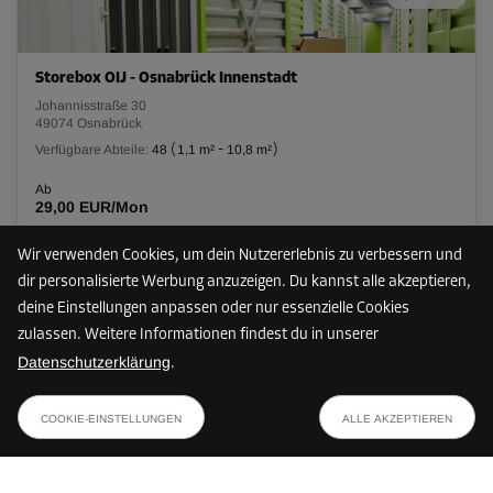
L:
1,2
m
B:
1,2
m
H:
2,6
m
Storebox OIJ - Osnabrück Innenstadt
-10%
Johannisstraße 30
49074 Osnabrück
Ab
44,00 EUR/Mon
Verfügbare Abteile:
48
(
1,1 m²
-
10,8 m²
)
39,59 EUR/Mon
Ab
29,00 EUR/Mon
Abteil 34
Wir verwenden Cookies, um dein Nutzererlebnis zu verbessern und
Fläche: 2,5 m²
dir personalisierte Werbung anzuzeigen. Du kannst alle akzeptieren,
Nur noch 3 Abteile frei
72 km
Volumen: 5,5 m³
deine Einstellungen anpassen oder nur essenzielle Cookies
zulassen. Weitere Informationen findest du in unserer
L:
2
m
B:
1,3
m
H:
2,2
m
Datenschutzerklärung
.
Storebox HDL - Hamm
ab
-15%
PLAN ANZEIGEN
Lange Straße 240
39,59 EUR/Mon
COOKIE-EINSTELLUNGEN
ALLE AKZEPTIEREN
59067 Hamm
Ab
Verfügbare Abteile:
3
(
1,7 m²
-
9,2 m²
)
76,00 EUR/Mon
64,59 EUR/Mon
Ab