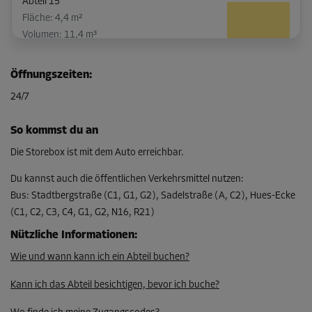
Abteil 15
Fläche: 4,4 m²
Volumen: 11,4 m³
L:
2,5
m
B:
1,8
m
H:
2,6
m
Öffnungszeiten
:
-15%
24/7
Ab
125,00 EUR/Mon
So kommst du an
106,24 EUR/Mon
Die Storebox ist mit dem Auto erreichbar.
Du kannst auch die öffentlichen Verkehrsmittel nutzen
:
Bus
:
Stadtbergstraße (C1, G1, G2), Sadelstraße (A, C2), Hues-Ecke
Abteil 18
(C1, C2, C3, C4, G1, G2, N16, R21)
Fläche: 11,8 m²
Volumen: 30,7 m³
Nützliche Informationen
:
Wie und wann kann ich ein Abteil buchen?
L:
5,1
m
B:
2,3
m
H:
2,6
m
Kann ich das Abteil besichtigen, bevor ich buche?
-15%