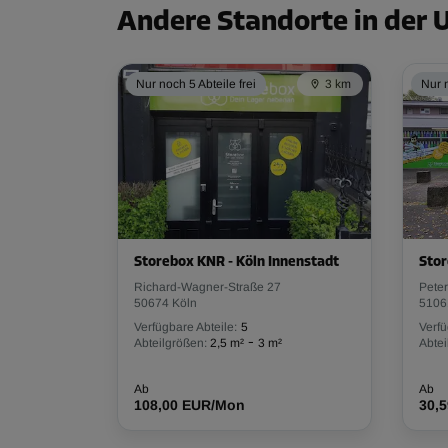
Andere Standorte in der
Nur noch 5 Abteile frei
3 km
Nur n
Storebox KNR - Köln Innenstadt
Stor
Richard-Wagner-Straße 27
Peter
50674 Köln
5106
Verfügbare Abteile:
5
Verfü
-
Abteilgrößen:
2,5 m²
3 m²
Abtei
Ab
Ab
108,00 EUR/Mon
30,