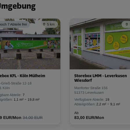
 Umgebung
och 7 Abteile frei
5 km
ebox KFL - Köln Mülheim
Storebox LMM - Leverkusen
Wiesdorf
-Grieß-Straße 12-18
1 Köln
Manforter Straße 156
51373 Leverkusen
gbare Abteile:
7
-
lgrößen:
1,1 m²
19,8 m²
Verfügbare Abteile:
19
-
Abteilgrößen:
2,2 m²
9,1 m²
Ab
59 EUR/Mon
34,00 EUR
83,00 EUR/Mon