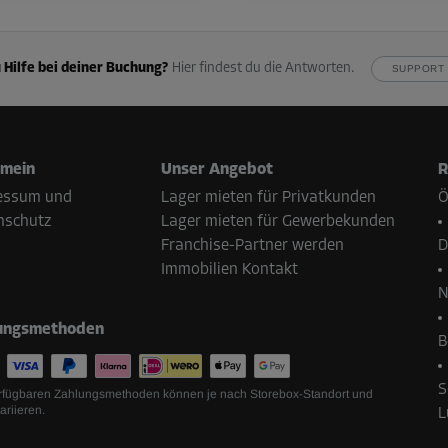
 Hilfe bei deiner Buchung?
Hier findest du die Antworten.
SUPPORT 
emein
Unser Angebot
R
essum und
Lager mieten für Privatkunden
Ö
nschutz
Lager mieten für Gewerbekunden
Franchise-Partner werden
D
Immobilien Kontakt
N
ungsmethoden
B
S
rfügbaren Zahlungsmethoden können je nach Storebox-Standort und
ariieren.
L