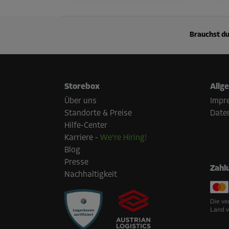
Brauchst du
Storebox
Allg
Über uns
Impr
Standorte & Preise
Date
Hilfe-Center
Karriere
-
We're Hiring!
Blog
Presse
Zahl
Nachhaltigkeit
Die ve
Land v