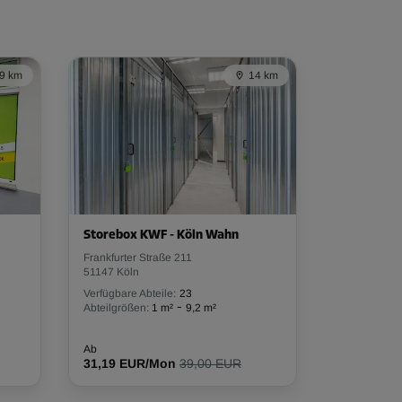
9 km
14 km
Storebox KWF - Köln Wahn
Frankfurter Straße 211
51147 Köln
Verfügbare Abteile:
23
-
Abteilgrößen:
1 m²
9,2 m²
Ab
31,19 EUR/Mon
39,00 EUR