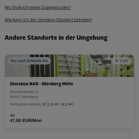
Ab
82,00 EUR/Mon
Wo finde ich meine Zugangscodes?
53,29 EUR/Mon
Wie kann ich den Storebox Standort betreten?
Abteil 88
Andere Standorte in der Umgebung
Fläche: 1,8 m²
Volumen: 5 m³
Nur noch 8 Abteile frei
2 km
L:
1,5
m
B:
1,2
m
H:
2,9
m
-35%
Storebox NAR - Nürnberg Mitte
Ab
Reindelstraße 11
62,00 EUR/Mon
90402 Nürnberg
40,29 EUR/Mon
Verfügbare Abteile:
8
(
1,5 m²
-
8,2 m²
)
Ab
47,00 EUR/Mon
Abteil 20
Fläche: 2,2 m²
Volumen: 6,2 m³