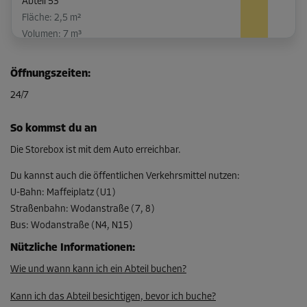
Abteil 53
Fläche: 2,5 m²
Volumen: 7 m³
L:
2,1
m
B:
1,2
m
H:
2,9
m
Öffnungszeiten
:
-35%
24/7
Ab
82,00 EUR/Mon
So kommst du an
53,29 EUR/Mon
Die Storebox ist mit dem Auto erreichbar.
Du kannst auch die öffentlichen Verkehrsmittel nutzen
:
U-Bahn
:
Maffeiplatz (U1)
Abteil 54
Straßenbahn
:
Wodanstraße (7, 8)
Fläche: 2,5 m²
Bus
:
Wodanstraße (N4, N15)
Volumen: 7 m³
Nützliche Informationen
:
L:
2,1
m
B:
1,2
m
H:
2,9
m
Wie und wann kann ich ein Abteil buchen?
-35%
Kann ich das Abteil besichtigen, bevor ich buche?