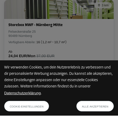
3 km
L:
2,1
m
B:
1
m
H:
2,8
m
-35%
Storebox NWF - Nürnberg Mitte
Ab
Felseckerstraße 25
74,00 EUR/Mon
90489 Nürnberg
48,09 EUR/Mon
Verfügbare Abteile:
16
(
1,2 m²
-
10,7 m²
)
Ab
24,04 EUR/Mon
37,00 EUR
Abteil 56
Fläche: 2,6 m²
Wir verwenden Cookies, um dein Nutzererlebnis zu verbessern und
Volumen: 7,3 m³
dir personalisierte Werbung anzuzeigen. Du kannst alle akzeptieren,
3 km
deine Einstellungen anpassen oder nur essenzielle Cookies
L:
2,1
m
B:
1,2
m
H:
2,9
m
zulassen. Weitere Informationen findest du in unserer
Datenschutzerklärung
.
-35%
Storebox NMM - Nürnberg Mitte
ab
PLAN ANZEIGEN
Maxfeldstraße 69
Ab
34,44 EUR/Mon
COOKIE-EINSTELLUNGEN
ALLE AKZEPTIEREN
90409 Nürnberg
85,00 EUR/Mon
Verfügbare Abteile:
10
(
1,7 m²
-
11,8 m²
)
55,24 EUR/Mon