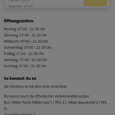
Fläche: 5,6 m²
Volumen: 14 m³
L:
3,6
m
B:
1,6
m
H:
2,3
m
Öffnungszeiten
:
-15%
Montag
:
07:00
-
21:30
Uhr
Dienstag
:
07:00
-
21:30
Uhr
Ab
151,00 EUR/Mon
Mittwoch
:
07:00
-
21:30
Uhr
128,34 EUR/Mon
Donnerstag
:
07:00
-
21:30
Uhr
Freitag
:
07:00
-
21:30
Uhr
Samstag
:
07:00
-
21:30
Uhr
Sonntag
Abteil 9
:
07:00
-
21:30
Uhr
Fläche: 5,3 m²
So kommst du an
Volumen: 13,3 m³
Die Storebox ist mit dem Auto erreichbar.
L:
2,5
m
B:
2,1
m
H:
2,9
m
Du kannst auch die öffentlichen Verkehrsmittel nutzen
:
-15%
Bus
:
Hilden Talstr./Hilden Süd S (785, E), Hilden Baustraße U (785,
Ab
E)
145,00 EUR/Mon