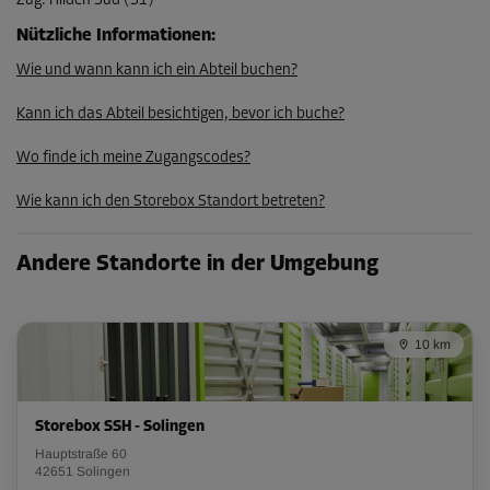
Zug
:
Hilden Süd (S1)
123,24 EUR/Mon
Nützliche Informationen
:
Wie und wann kann ich ein Abteil buchen?
Abteil 76
Kann ich das Abteil besichtigen, bevor ich buche?
Fläche: 5,5 m²
Volumen: 13,8 m³
Wo finde ich meine Zugangscodes?
L:
2,5
m
B:
2,2
m
H:
2,3
m
Wie kann ich den Storebox Standort betreten?
-15%
Andere Standorte in der Umgebung
Ab
149,00 EUR/Mon
126,64 EUR/Mon
10 km
Abteil 81
Storebox SSH - Solingen
Fläche: 5,9 m²
Hauptstraße 60
Volumen: 14,8 m³
42651 Solingen