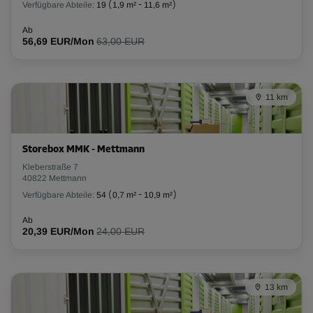
Verfügbare Abteile:
19
(
1,9 m²
-
11,6 m²
)
L:
3,6
m
B:
1,6
m
H:
2,3
m
Ab
56,69 EUR/Mon
63,00 EUR
-15%
Ab
156,00 EUR/Mon
132,59 EUR/Mon
11 km
Abteil 89
Storebox MMK - Mettmann
Fläche: 2,2 m²
Kleberstraße 7
Volumen: 5,5 m³
40822 Mettmann
Verfügbare Abteile:
54
(
0,7 m²
-
10,9 m²
)
L:
1,7
m
B:
1,3
m
H:
2,3
m
Ab
20,39 EUR/Mon
24,00 EUR
-10%
Ab
71,00 EUR/Mon
13 km
63,89 EUR/Mon