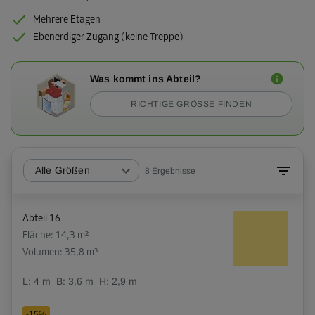
Mehrere Etagen
Ebenerdiger Zugang (keine Treppe)
Was kommt ins Abteil?
RICHTIGE GRÖSSE FINDEN
Alle Größen
8
Ergebnisse
Abteil 16
Fläche: 14,3 m²
Volumen: 35,8 m³
L:
4
m
B:
3,6
m
H:
2,9
m
-15%