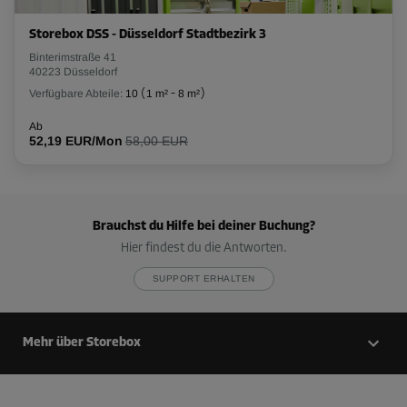
Abteil 15
Storebox DSS - Düsseldorf Stadtbezirk 3
Fläche: 12,5 m²
Binterimstraße 41
40223 Düsseldorf
Volumen: 31,3 m³
Verfügbare Abteile:
10
(
1 m²
-
8 m²
)
L:
4,7
m
B:
2,7
m
H:
2,9
m
Ab
52,19 EUR/Mon
58,00 EUR
-15%
Ab
264,00 EUR/Mon
224,39 EUR/Mon
Brauchst du Hilfe bei deiner Buchung?
Hier findest du die Antworten.
SUPPORT ERHALTEN
Mehr über Storebox