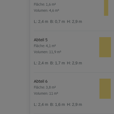
Fläche: 1,6 m²
Volumen: 4,6 m³
L:
2,4
m
B:
0,7
m
H:
2,9
m
Abteil 5
Fläche: 4,1 m²
Volumen: 11,9 m³
L:
2,4
m
B:
1,7
m
H:
2,9
m
Abteil 6
Fläche: 3,8 m²
Volumen: 11 m³
L:
2,4
m
B:
1,6
m
H:
2,9
m