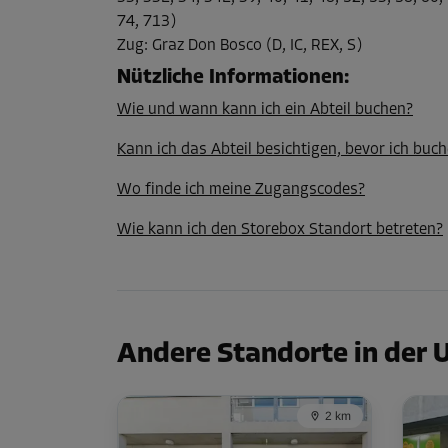
L:
2
m
B:
1,7
m
H:
2,9
m
74, 713)
Zug
:
Graz Don Bosco (D, IC, REX, S)
Nützliche Informationen
:
Abteil 14
Fläche: 2,4 m²
Wie und wann kann ich ein Abteil buchen?
Volumen: 7 m³
Kann ich das Abteil besichtigen, bevor ich buch
L:
2
m
B:
1,2
m
H:
2,9
m
Wo finde ich meine Zugangscodes?
Wie kann ich den Storebox Standort betreten?
Abteil 20
Fläche: 1,5 m²
Volumen: 4,4 m³
L:
1,4
m
B:
1,1
m
H:
2,9
m
Andere Standorte in der
Abteil 22
2 km
Fläche: 2 m²