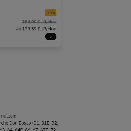
-10%
154,00 EUR/Mon
Ab
138,59 EUR/Mon
-20%
116,00 EUR/Mon
Ab
92,79 EUR/Mon
-20%
l nutzen
:
114,00 EUR/Mon
rche Don Bosco (31, 31E, 32,
Ab
91,19 EUR/Mon
 63, 64, 64E, 66, 67, 67E, 72,