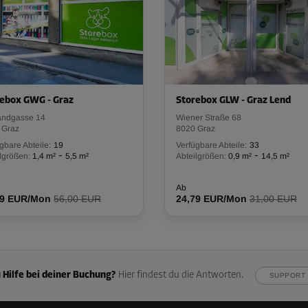
Ab
68,39 EUR/Mon
-10%
ebox GWG - Graz
Storebox GLW - Graz Lend
106,00 EUR/Mon
andgasse 14
Wiener Straße 68
Ab
95,39 EUR/Mon
 Graz
8020 Graz
gbare Abteile:
19
Verfügbare Abteile:
33
-
-
lgrößen:
1,4 m²
5,5 m²
Abteilgrößen:
0,9 m²
14,5 m²
Ab
39 EUR/Mon
56,00 EUR
24,79 EUR/Mon
31,00 EUR
-20%
108,00 EUR/Mon
Ab
86,39 EUR/Mon
 Hilfe bei deiner Buchung?
Hier findest du die Antworten.
SUPPORT 