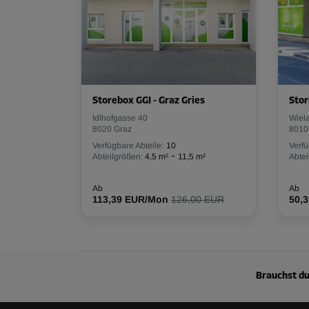
Volumen: 5,8 m³
L:
1,5
m
B:
1,3
m
H:
2,9
m
Abteil 24
Fläche: 3 m²
Storebox GGI - Graz Gries
Stor
Volumen: 8,7 m³
Idlhofgasse 40
Wiel
8020 Graz
8010
L:
2,5
m
B:
1,2
m
H:
2,9
m
Verfügbare Abteile:
10
Verfü
-
Abteilgrößen:
4,5 m²
11,5 m²
Abtei
Ab
Ab
Abteil 26
113,39 EUR/Mon
126,00 EUR
50,
Fläche: 3,1 m²
Volumen: 9 m³
L:
2,6
m
B:
1,2
m
H:
2,9
m
Brauchst du
Abteil 27