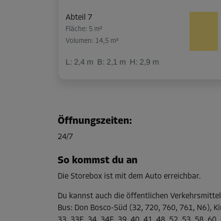
Abteil 7
Fläche: 5 m²
Volumen: 14,5 m³
L:
2,4
m
B:
2,1
m
H:
2,9
m
Abteil 10
Fläche: 3,4 m²
Öffnungszeiten
:
Volumen: 9,9 m³
24/7
L:
2,9
m
B:
1,2
m
H:
2,9
m
So kommst du an
Die Storebox ist mit dem Auto erreichbar.
Abteil 13
Fläche: 3,3 m²
Du kannst auch die öffentlichen Verkehrsmitte
Volumen: 9,6 m³
Bus
:
Don Bosco-Süd (32, 720, 760, 761, N6), Ki
33, 33E, 34, 34E, 39, 40, 41, 48, 52, 53, 58, 60,