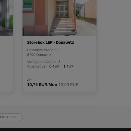
Storebox LEP - Donawitz
Pestalozzistraße 69
8700 Donawitz
Verfügbare Abteile:
3
-
Abteilgrößen:
0,4 m²
1,4 m²
Ab
10,79 EUR/Mon
12,00 EUR
ERHALTEN