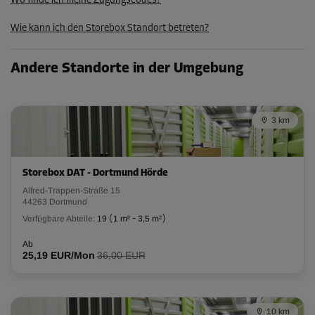
Wo finde ich meine Zugangscodes?
114,94 EUR/Mon
Wie kann ich den Storebox Standort betreten?
Abteil 9
Andere Standorte in der Umgebung
Fläche: 2,6 m²
Volumen: 7,3 m³
3 km
L:
2,7
m
B:
1
m
H:
2,8
m
-20%
Storebox DAT - Dortmund Hörde
Ab
Alfred-Trappen-Straße 15
69,00 EUR/Mon
44263 Dortmund
55,19 EUR/Mon
Verfügbare Abteile:
19
(
1 m²
-
3,5 m²
)
Ab
25,19 EUR/Mon
36,00 EUR
Abteil 2
Fläche: 4,5 m²
Volumen: 12,6 m³
10 km