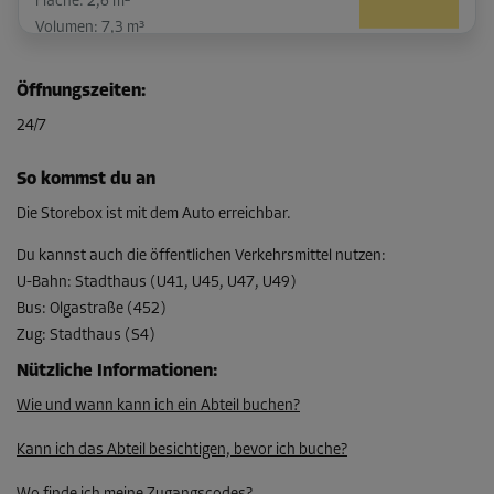
Fläche: 2,6 m²
Volumen: 7,3 m³
L:
2,2
m
B:
1,2
m
H:
2,8
m
Öffnungszeiten
:
-20%
24/7
Ab
69,00 EUR/Mon
So kommst du an
55,19 EUR/Mon
Die Storebox ist mit dem Auto erreichbar.
Du kannst auch die öffentlichen Verkehrsmittel nutzen
:
U-Bahn
:
Stadthaus (U41, U45, U47, U49)
Abteil 24
Bus
:
Olgastraße (452)
Fläche: 5,4 m²
Zug
:
Stadthaus (S4)
Volumen: 15,1 m³
Nützliche Informationen
:
L:
3,5
m
B:
1,5
m
H:
2,8
m
Wie und wann kann ich ein Abteil buchen?
-5%
Kann ich das Abteil besichtigen, bevor ich buche?
Ab
121,00 EUR/Mon