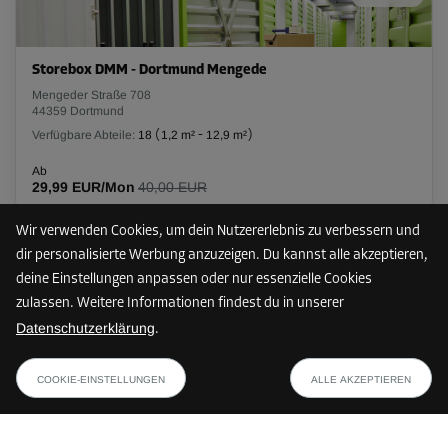
L:
2,5
m
B:
1,8
m
H:
2,8
m
-10%
Storebox DMM - Dortmund Mengede
Ab
Mengeder Straße 708
105,00 EUR/Mon
44359 Dortmund
94,49 EUR/Mon
Verfügbare Abteile:
18
(
1,2 m²
-
12,9 m²
)
Ab
29,99 EUR/Mon
40,00 EUR
Abteil 25
Fläche: 5,8 m²
Wir verwenden Cookies, um dein Nutzererlebnis zu verbessern und
Volumen: 16,2 m³
dir personalisierte Werbung anzuzeigen. Du kannst alle akzeptieren,
Nur noch 2 Abteile frei
10 km
deine Einstellungen anpassen oder nur essenzielle Cookies
L:
3,5
m
B:
1,7
m
H:
2,8
m
zulassen. Weitere Informationen findest du in unserer
Datenschutzerklärung
.
Ab
Storebox WAA - Witten
127,00 EUR/Mon
ab
PLAN ANZEIGEN
Annenstraße 147
33,29 EUR/Mon
COOKIE-EINSTELLUNGEN
ALLE AKZEPTIEREN
58453 Witten
Verfügbare Abteile:
2
(
2,5 m²
-
13 m²
)
Abteil 44
Ab
Fläche: 9,2 m²