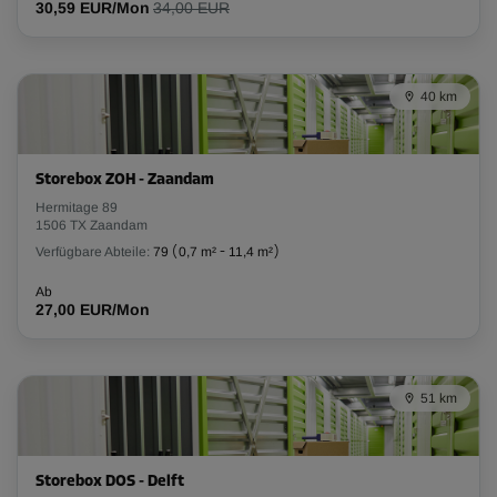
30,59 EUR/Mon
34,00 EUR
40 km
Storebox ZOH - Zaandam
Hermitage 89
1506 TX Zaandam
Verfügbare Abteile:
79
(
0,7 m²
-
11,4 m²
)
Ab
27,00 EUR/Mon
51 km
Storebox DOS - Delft