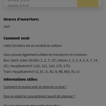
Surface: 2,1 m²
Volume: 8,4 m³
Long:
1,33
m
Larg:
1,31
m
Haut:
3,98
m
Heures d'ouverture
:
-10%
24/7
Dès
76,00 EUR/mois
Comment venir
68,39 EUR/mois
Cette Storebox est accessible en voiture.
Vous pouvez également utiliser les transports en commun
:
Bus
:
Saint-Julien-Straße (1, 2, 7, 23), Kiesel (1, 2, 3, 4, 5, 6, 7, 14,
Compartiment 57
25), Hauptbahnhof (120, 121, 160, 170, 175)
Surface: 4,7 m²
Train
:
Hauptbahnhof (D, EC, IC, NJ, R, RB, REX, RJ, S)
Volume: 13,4 m³
Informations utiles
:
Long:
3,11
m
Larg:
1,48
m
Haut:
2,85
m
Comment et quand puis-je réserver un box ?
-15%
Puis-je visiter le compartiment avant de réserver ?
Dès
148,00 EUR/mois