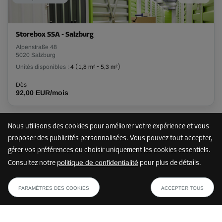
Storebox SSA - Salzburg
Alpenstraße 48
5020 Salzburg
Unités disponibles :
4
(
1,8 m²
-
5,3 m²
)
Dès
92,00 EUR/mois
Nous utilisons des cookies pour améliorer votre expérience et vous
4 km
proposer des publicités personnalisées. Vous pouvez tout accepter,
gérer vos préférences ou choisir uniquement les cookies essentiels.
politique de confidentialité
Consultez notre
pour plus de détails.
Storebox HLG - Esch
dès
AFFICHER LE PLAN
Mayrwiesstraße 25
68,39 EUR/mois
PARAMÈTRES DES COOKIES
ACCEPTER TOUS
5300 Esch
Unités disponibles :
10
(
3,13 m²
-
8,64 m²
)
Dès