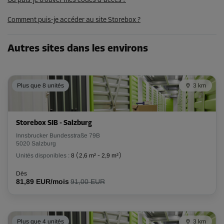
Où puis-je trouver mes codes d'accès ?
125,79 EUR/mois
Comment puis-je accéder au site Storebox ?
Autres sites dans les environs
Plus que 8 unités
3 km
Storebox SIB - Salzburg
Innsbrucker Bundesstraße 79B
5020 Salzburg
Unités disponibles :
8
(
2,6 m²
-
2,9 m²
)
Dès
81,89 EUR/mois
91,00 EUR
Plus que 4 unités
3 km