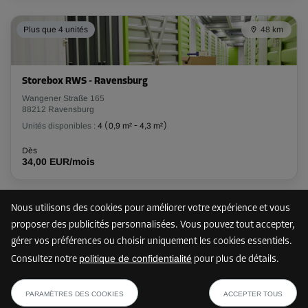
Plus que 4 unités
48 km
Storebox RWS - Ravensburg
Wangener Straße 165
88212 Ravensburg
Unités disponibles :
4
(
0,9 m²
-
4,3 m²
)
Dès
34,00 EUR/mois
Nous utilisons des cookies pour améliorer votre expérience et vous
Plus que 5 unités
48 km
proposer des publicités personnalisées. Vous pouvez tout accepter,
gérer vos préférences ou choisir uniquement les cookies essentiels.
politique de confidentialité
Consultez notre
pour plus de détails.
Storebox NUB - Neu-Ulm
dès
AFFICHER LE PLAN
Bahnhofstraße 63/1
73,79 EUR/mois
PARAMÈTRES DES COOKIES
ACCEPTER TOUS
89231 Neu-Ulm