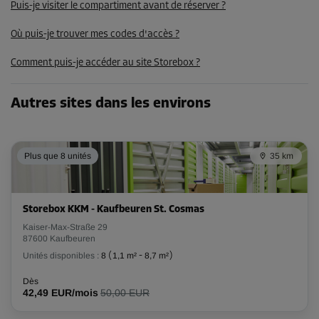
Puis-je visiter le compartiment avant de réserver ?
174,00 EUR/mois
147,89 EUR/mois
Où puis-je trouver mes codes d'accès ?
Comment puis-je accéder au site Storebox ?
Compartiment 81
Surface: 6,1 m²
Autres sites dans les environs
Volume: 16,5 m³
Long:
1,9
m
Larg:
3,2
m
Haut:
2,7
m
Plus que 8 unités
35 km
-15%
Dès
Storebox KKM - Kaufbeuren St. Cosmas
183,00 EUR/mois
Kaiser-Max-Straße 29
155,54 EUR/mois
87600 Kaufbeuren
Unités disponibles :
8
(
1,1 m²
-
8,7 m²
)
Dès
42,49 EUR/mois
50,00 EUR