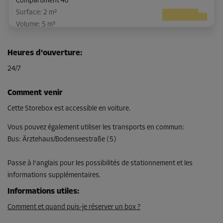
Compartiment 40
Surface: 2 m²
Volume: 5 m³
Long:
2,7
m
Larg:
0,7
m
Haut:
2,7
m
Heures d'ouverture
:
-10%
24/7
Dès
82,00 EUR/mois
Comment venir
73,79 EUR/mois
Cette Storebox est accessible en voiture.
Vous pouvez également utiliser les transports en commun
:
Bus
:
Ärztehaus/Bodenseestraße (5)
Compartiment 63
Surface: 5,7 m²
Passe à l'anglais pour les possibilités de stationnement et les
Volume: 15,4 m³
informations supplémentaires.
Long:
2,6
m
Larg:
2,2
m
Haut:
2,7
m
Informations utiles
:
Comment et quand puis-je réserver un box ?
-15%
Dès