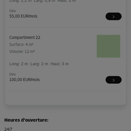
Long:
2,2
m
Larg:
0,9
m
Haut:
3
m
Dès
55,00 EUR/mois
Compartiment 22
Surface: 4 m²
Volume: 12 m³
Long:
2
m
Larg:
2
m
Haut:
3
m
Dès
100,00 EUR/mois
Heures d'ouverture
:
24/7