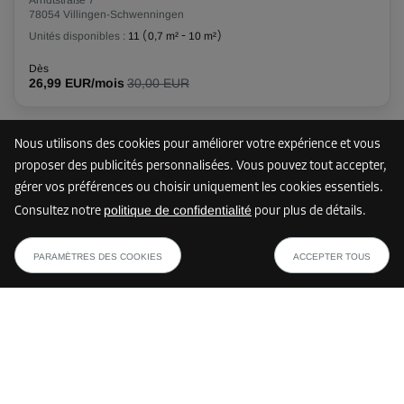
Arndtstraße 7
78054 Villingen-Schwenningen
Unités disponibles :
11
(
0,7 m²
-
10 m²
)
Dès
26,99 EUR/mois
30,00 EUR
Nous utilisons des cookies pour améliorer votre expérience et vous
Plus que 2 unités
84 km
proposer des publicités personnalisées. Vous pouvez tout accepter,
gérer vos préférences ou choisir uniquement les cookies essentiels.
politique de confidentialité
Consultez notre
pour plus de détails.
Storebox KIS - Karlsruhe Innenstadt-West
dès
AFFICHER LE PLAN
Sophienstraße 15-17
55,00 EUR/mois
PARAMÈTRES DES COOKIES
ACCEPTER TOUS
76133 Karlsruhe
Unités disponibles :
2
(
2,2 m²
-
10,6 m²
)
Dès
96,29 EUR/mois
107,00 EUR