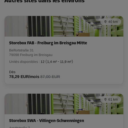
Autres sites dans les environs
40 km
Storebox FAB - Freiburg im Breisgau Mitte
Belfortstraße 31
79098 Freiburg im Breisgau
Unités disponibles :
12
(
1,4 m²
-
11,9 m²
)
Dès
78,29 EUR/mois
87,00 EUR
61 km
Storebox SWA - Villingen-Schwenningen