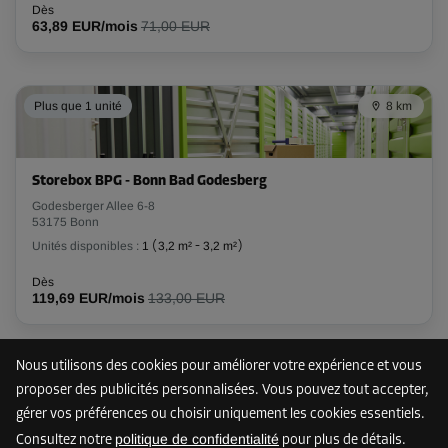
Dès
63,89 EUR/mois
71,00 EUR
-50%
Dès
126,00 EUR/mois
62,99 EUR/mois
Plus que 1 unité
8 km
Compartiment 39
Storebox BPG - Bonn Bad Godesberg
Surface: 4 m²
Godesberger Allee 6-8
Volume: 12 m³
53175 Bonn
Unités disponibles :
1
(
3,2 m²
-
3,2 m²
)
Long:
2,3
m
Larg:
1,7
m
Haut:
1,97
m
Dès
119,69 EUR/mois
133,00 EUR
-50%
Dès
168,00 EUR/mois
Nous utilisons des cookies pour améliorer votre expérience et vous
12 km
83,99 EUR/mois
proposer des publicités personnalisées. Vous pouvez tout accepter,
gérer vos préférences ou choisir uniquement les cookies essentiels.
politique de confidentialité
Consultez notre
pour plus de détails.