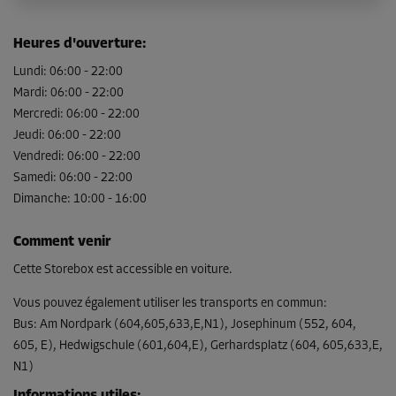
Long:
1,8
m
Larg:
1,4
m
Haut:
3
m
Heures d'ouverture
:
-50%
Lundi
:
06:00
-
22:00
Mardi
:
06:00
-
22:00
Dès
119,00 EUR/mois
Mercredi
:
06:00
-
22:00
59,49 EUR/mois
Jeudi
:
06:00
-
22:00
Vendredi
:
06:00
-
22:00
Samedi
:
06:00
-
22:00
Dimanche
Compartiment 21
:
10:00
-
16:00
Surface: 2,5 m²
Comment venir
Volume: 7,5 m³
Cette Storebox est accessible en voiture.
Long:
1,8
m
Larg:
1,4
m
Haut:
3
m
Vous pouvez également utiliser les transports en commun
:
-50%
Bus
:
Am Nordpark (604,605,633,E,N1), Josephinum (552, 604,
Dès
605, E), Hedwigschule (601,604,E), Gerhardsplatz (604, 605,633,E,
119,00 EUR/mois
N1)
59,49 EUR/mois