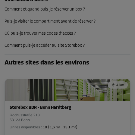
Informations utiles
:
Comment et quand puis-je réserver un box ?
Compartiment 34
Puis-je visiter le compartiment avant de réserver ?
Surface: 0,9 m²
Volume: 2,7 m³
Où puis-je trouver mes codes d'accès ?
Long:
1,2
m
Larg:
0,8
m
Haut:
3
m
Comment puis-je accéder au site Storebox ?
-20%
Autres sites dans les environs
Dès
51,00 EUR/mois
40,79 EUR/mois
4 km
Compartiment 61
Storebox BDR - Bonn Hardtberg
Surface: 2,7 m²
Rochusstraße 213
Volume: 8,1 m³
53123 Bonn
Unités disponibles :
18
(
1,6 m²
-
13,1 m²
)
Long:
1,8
m
Larg:
1,5
m
Haut:
3
m