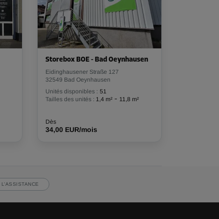
Storebox BOE - Bad Oeynhausen
Eidinghausener Straße 127
32549 Bad Oeynhausen
Unités disponibles :
51
-
Tailles des unités :
1,4 m²
11,8 m²
Dès
34,00 EUR/mois
 L’ASSISTANCE