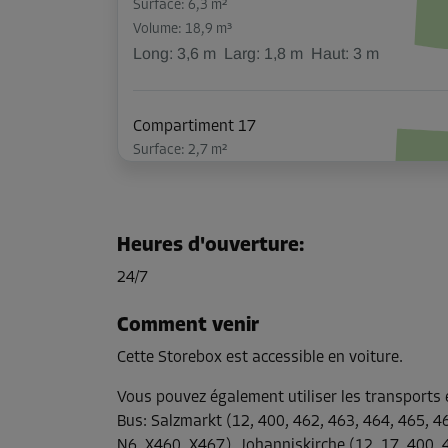
Surface: 6,3 m²
Volume: 18,9 m³
Long:
3,6
m
Larg:
1,8
m
Haut:
3
m
Compartiment 17
Surface: 2,7 m²
Volume: 8,1 m³
Long:
2,3
m
Larg:
1,2
m
Haut:
3
m
Heures d'ouverture
:
Compartiment 18
24/7
Surface: 2,7 m²
Volume: 8,1 m³
Comment venir
Long:
2,3
m
Larg:
1,2
m
Haut:
3
m
Cette Storebox est accessible en voiture.
Vous pouvez également utiliser les transport
Compartiment 21
Bus
:
Salzmarkt (12, 400, 462, 463, 464, 465, 4
Surface: 2 m²
N6, X460, X467), Johanniskirche (12, 17, 400, 