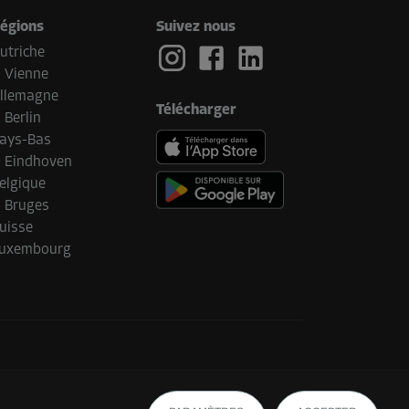
égions
Suivez nous
utriche
Vienne
llemagne
Télécharger
Berlin
ays-Bas
Eindhoven
elgique
Bruges
uisse
uxembourg