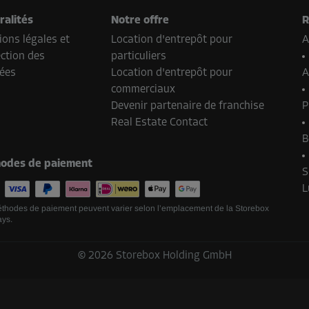
ralités
Notre offre
R
ons légales et
Location d'entrepôt pour
A
ction des
particuliers
Dès
65,00 EUR/mois
ées
Location d'entrepôt pour
A
commerciaux
Devenir partenaire de franchise
P
Real Estate Contact
B
Dès
103,00 EUR/mois
odes de paiement
S
L
thodes de paiement peuvent varier selon l’emplacement de la Storebox
ays.
©
2026
Storebox Holding GmbH
Dès
29,00 EUR/mois