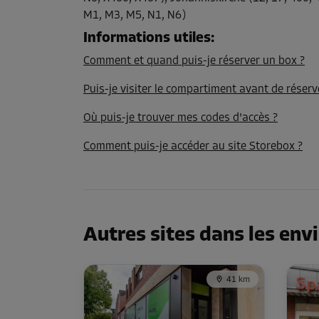
Volume: 6 m³
M1, M3, M5, N1, N6)
Long:
1,7
m
Larg:
1,2
m
Haut:
3
m
Informations utiles
:
Comment et quand puis-je réserver un box ?
Compartiment 22
Puis-je visiter le compartiment avant de réserv
Surface: 2,7 m²
Volume: 8,1 m³
Où puis-je trouver mes codes d'accès ?
Long:
1,7
m
Larg:
1,6
m
Haut:
3
m
Comment puis-je accéder au site Storebox ?
Compartiment 24
Surface: 2,5 m²
Volume: 7,5 m³
Autres sites dans les env
Long:
1,7
m
Larg:
1,5
m
Haut:
3
m
41 km
Compartiment 25
Surface: 1,8 m²