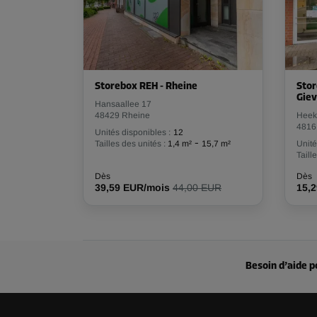
Volume: 5,4 m³
Long:
1,5
m
Larg:
1,2
m
Haut:
3
m
Compartiment 26
Storebox REH - Rheine
Stor
Surface: 1,9 m²
Gie
Hansaallee 17
Volume: 5,7 m³
48429 Rheine
Heek
Long:
1,5
m
Larg:
1,3
m
Haut:
3
m
4816
Unités disponibles :
12
-
Tailles des unités :
1,4 m²
15,7 m²
Unité
Taill
Compartiment 27
Dès
Dès
39,59 EUR/mois
44,00 EUR
15,
Surface: 10,8 m²
Volume: 32,4 m³
Long:
4,2
m
Larg:
2,6
m
Haut:
3
m
Besoin d’aide p
Compartiment 29
Surface: 2 m²
Volume: 6 m³