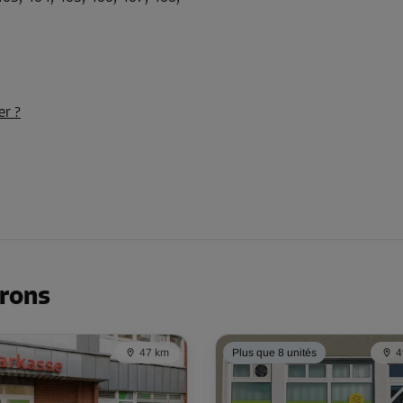
Dès
70,00 EUR/mois
er ?
Dès
65,00 EUR/mois
irons
47 km
Plus que 8 unités
4
Dès
47,00 EUR/mois