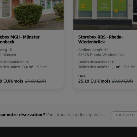
Dès
49,00 EUR/mois
ebox MGH - Münster
Storebox RBS - Rheda-
venbeck
Wiedenbrück
weg 15
Berliner Straße 50
1 Münster
33378 Rheda-Wiedenbrück
s disponibles :
10
Unités disponibles :
8
-
-
es des unités :
0,4 m²
9,5 m²
Tailles des unités :
1,1 m²
6,6 m²
Dès
191,00 EUR/mois
Dès
29 EUR/mois
17,00 EUR
25,19 EUR/mois
28,00 EUR
our votre réservation ?
Vous trouverez ici les réponses.
OBTENIR DE
Dès
52,00 EUR/mois