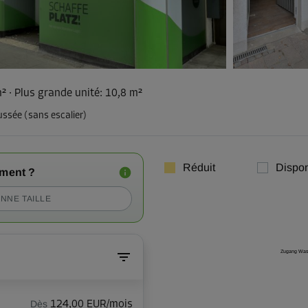
m²
·
Plus grande unité
:
10,8 m²
ussée (sans escalier)
Réduit
Dispon
iment ?
NNE TAILLE
Zugang Was
Dès
124,00 EUR/mois