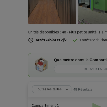
Unités disponibles :
48
· Plus petite unité
:
1,1 
Accès 24h/24 et 7j/7
Entrée rez-de-cha
Que mettre dans le Compart
TROUVER LA BO
Toutes les tailles
48
Résultats
Compartiment 1