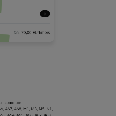
Dès
70,00 EUR/mois
Dès
70,00 EUR/mois
s en commun
:
Dès
52,00 EUR/mois
66, 467, 468, M1, M3, M5, N1,
463, 464, 465, 466, 467, 468,