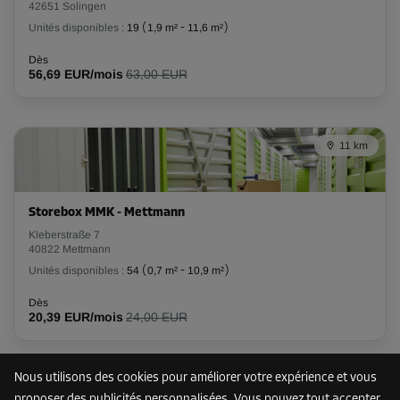
42651 Solingen
Unités disponibles :
19
(
1,9 m²
-
11,6 m²
)
Long:
3,6
m
Larg:
1,6
m
Haut:
2,3
m
Dès
56,69 EUR/mois
63,00 EUR
-15%
Dès
151,00 EUR/mois
128,34 EUR/mois
11 km
Compartiment 81
Storebox MMK - Mettmann
Surface: 5,9 m²
Kleberstraße 7
Volume: 14,8 m³
40822 Mettmann
Unités disponibles :
54
(
0,7 m²
-
10,9 m²
)
Long:
3,6
m
Larg:
1,6
m
Haut:
2,3
m
Dès
20,39 EUR/mois
24,00 EUR
-15%
Dès
156,00 EUR/mois
Nous utilisons des cookies pour améliorer votre expérience et vous
13 km
132,59 EUR/mois
proposer des publicités personnalisées. Vous pouvez tout accepter,