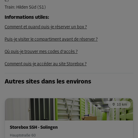
E)
48,00 EUR/mois
Train
:
Hilden Süd (S1)
43,19 EUR/mois
Informations utiles
:
Comment et quand puis-je réserver un box ?
Compartiment 76
Puis-je visiter le compartiment avant de réserver ?
Surface: 5,5 m²
Volume: 13,8 m³
Où puis-je trouver mes codes d'accès ?
Long:
2,5
m
Larg:
2,2
m
Haut:
2,3
m
Comment puis-je accéder au site Storebox ?
-15%
Autres sites dans les environs
Dès
149,00 EUR/mois
126,64 EUR/mois
10 km
Compartiment 80
Storebox SSH - Solingen
Surface: 5,6 m²
Hauptstraße 60
Volume: 14 m³