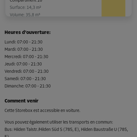
Compartiment 16
Surface: 14,3 m²
Volume: 35,8 m³
Long:
4
m
Larg:
3,6
m
Haut:
2,9
m
Heures d'ouverture
:
-15%
Lundi
:
07:00
-
21:30
Mardi
:
07:00
-
21:30
Dès
283,00 EUR/mois
Mercredi
:
07:00
-
21:30
240,54 EUR/mois
Jeudi
:
07:00
-
21:30
Vendredi
:
07:00
-
21:30
Samedi
:
07:00
-
21:30
Dimanche
Compartiment 38
:
07:00
-
21:30
Surface: 1,4 m²
Comment venir
Volume: 3,5 m³
Cette Storebox est accessible en voiture.
Long:
1,3
m
Larg:
1,1
m
Haut:
2,3
m
Vous pouvez également utiliser les transports en commun
:
-10%
Bus
:
Hilden Talstr./Hilden Süd S (785, E), Hilden Baustraße U (785,
Dès