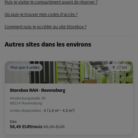
70,00 EUR/mois
Puis-je visiter le compartiment avant de réserver ?
Où puis-je trouver mes codes d'accès ?
Compartiment 39
Comment puis-je accéder au site Storebox ?
Surface: 2,3 m²
Volume: 5,1 m³
Autres sites dans les environs
Long:
1,6
m
Larg:
1,4
m
Haut:
2,3
m
Dès
Plus que 4 unités
17 km
75,00 EUR/mois
Compartiment 28
Storebox RAH - Ravensburg
Surface: 2 m²
Hindenburgstraße 30
88214 Ravensburg
Volume: 4,4 m³
Unités disponibles :
4
(
1,5 m²
-
4,3 m²
)
Long:
1,6
m
Larg:
1,3
m
Haut:
2,3
m
Dès
58,49 EUR/mois
65,00 EUR
Dès
67,00 EUR/mois