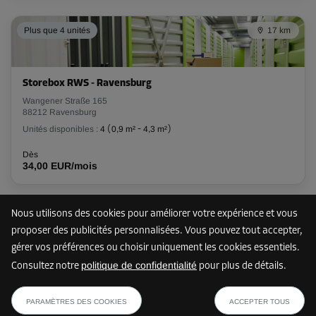
Plus que 4 unités
17 km
Compartiment 35
Surface: 1,3 m²
Volume: 2,9 m³
Storebox RWS - Ravensburg
Wangener Straße 165
Long:
1,2
m
Larg:
1,1
m
Haut:
2,3
m
88212 Ravensburg
Unités disponibles :
4
(
0,9 m²
-
4,3 m²
)
Dès
45,00 EUR/mois
Dès
34,00 EUR/mois
Compartiment 27
Nous utilisons des cookies pour améliorer votre expérience et vous
Surface: 2 m²
19 km
proposer des publicités personnalisées. Vous pouvez tout accepter,
Volume: 4,4 m³
gérer vos préférences ou choisir uniquement les cookies essentiels.
Long:
1,6
m
Larg:
1,3
m
Haut:
2,3
m
politique de confidentialité
Consultez notre
pour plus de détails.
Storebox LAK - Lindau (Bodensee) Aeschach
dès
Dès
AFFICHER LE PLAN
Kolpingstraße 5
45,00 EUR/mois
67,00 EUR/mois
PARAMÈTRES DES COOKIES
ACCEPTER TOUS
88131 Lindau (Bodensee)