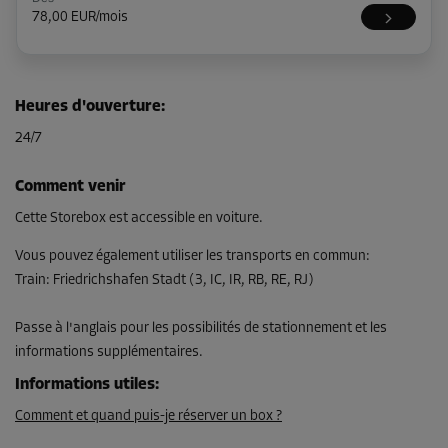
78,00 EUR/mois
Compartiment 23
Heures d'ouverture
:
Surface: 1,9 m²
24/7
Volume: 4,2 m³
Long:
1,9
m
Larg:
1
m
Haut:
2,3
m
Comment venir
Dès
Cette Storebox est accessible en voiture.
64,00 EUR/mois
Vous pouvez également utiliser les transports en commun
:
Train
:
Friedrichshafen Stadt (3, IC, IR, RB, RE, RJ)
Compartiment 42
Passe à l'anglais pour les possibilités de stationnement et les
Surface: 2,1 m²
informations supplémentaires.
Volume: 4,6 m³
Informations utiles
:
Long:
1,8
m
Larg:
1,2
m
Haut:
2,3
m
Comment et quand puis-je réserver un box ?
Dès