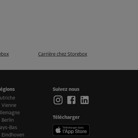
ebox
Carrière chez Storebox
égions
Suivez nous
utriche
Vienne
llemagne
Télécharger
Berlin
ays-Bas
Eindhoven