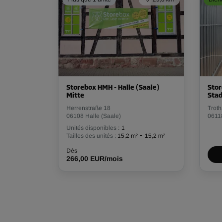
Storebox HMH - Halle (Saale)
Stor
Mitte
Stad
Herrenstraße 18
Troth
06108 Halle (Saale)
06118
Unités disponibles :
1
-
Tailles des unités :
15,2 m²
15,2 m²
Dès
266,00 EUR/mois