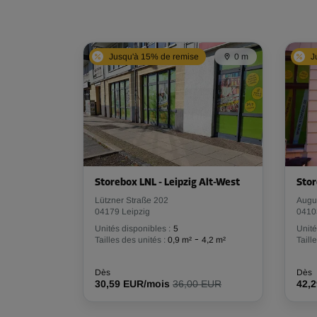
Jusqu'à 15% de remise
0 m
J
Storebox LNL - Leipzig Alt-West
Stor
Lützner Straße 202
Augu
04179 Leipzig
0410
Unités disponibles :
5
Unité
-
Tailles des unités :
0,9 m²
4,2 m²
Taill
Dès
Dès
30,59 EUR/mois
36,00 EUR
42,