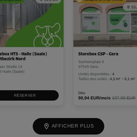
53
ebox HTS - Halle (Saale)
Storebox GSP - Gera
tbezirk Nord
Sachsenplatz 6
aer Straße 14
07545 Gera
 Halle (Saale)
Unités disponibles :
4
-
Tailles des unités :
4,3 m²
6,1 m²
Dès
RÉSERVER
90,94 EUR/mois
107,00 EUR
AFFICHER PLUS