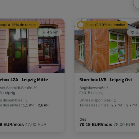
usqu'à 15% de remise
Jusqu'à 10% de remise
4,9 km
6
ebox LZA - Leipzig Mitte
Storebox LVB - Leipzig Ost
ste-Schmidt-Straße 20
Bogislawstraße 5
3 Leipzig
04315 Leipzig
s disponibles :
5
Unités disponibles :
1
-
-
es des unités :
1,1 m²
2,6 m²
Tailles des unités :
2,7 m²
2,7 m²
Dès
29 EUR/mois
47,00 EUR
70,19 EUR/mois
78,00 EUR