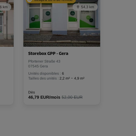
,6 km
54,3 km
Storebox GPP - Gera
Pfortener Straße 43
07545 Gera
Unités disponibles :
6
-
Tailles des unités :
2,2 m²
4,9 m²
Dès
46,79 EUR/mois
52,00 EUR