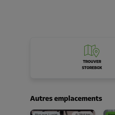
TROUVER
STOREBOX
Autres emplacements
Plus que 1 unité
29,6 km
Bien