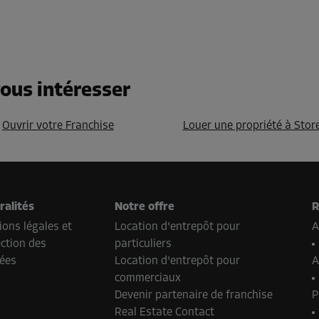
ous intéresser
Ouvrir votre Franchise
Louer une propriété à Stor
ralités
Notre offre
R
ons légales et
Location d'entrepôt pour
A
ction des
particuliers
ées
Location d'entrepôt pour
A
commerciaux
Devenir partenaire de franchise
P
Real Estate Contact