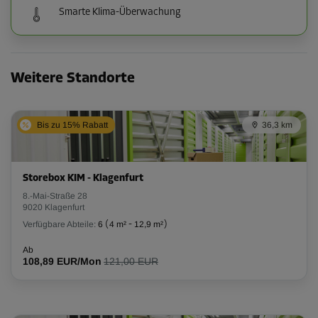
Smarte Klima-Überwachung
Weitere Standorte
Bis zu 15% Rabatt
36,3 km
Storebox KIM - Klagenfurt
8.-Mai-Straße 28
9020 Klagenfurt
Verfügbare Abteile:
6
(
4 m²
-
12,9 m²
)
Ab
108,89 EUR/Mon
121,00 EUR