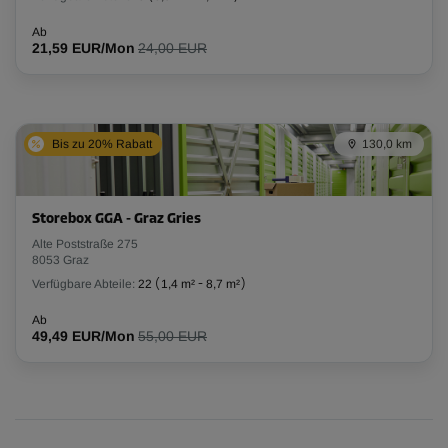
Ab
21,59 EUR/Mon
24,00 EUR
Bis zu 20% Rabatt
130,0 km
Storebox GGA - Graz Gries
Alte Poststraße 275
8053 Graz
Verfügbare Abteile:
22
(
1,4 m²
-
8,7 m²
)
Ab
49,49 EUR/Mon
55,00 EUR