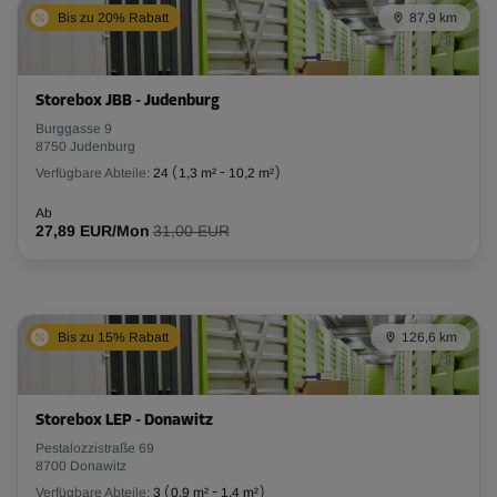
Bis zu 20% Rabatt
87,9 km
Storebox JBB - Judenburg
Burggasse 9
8750 Judenburg
Verfügbare Abteile:
24
(
1,3 m²
-
10,2 m²
)
Ab
27,89 EUR/Mon
31,00 EUR
Bis zu 15% Rabatt
126,6 km
Storebox LEP - Donawitz
Pestalozzistraße 69
8700 Donawitz
Verfügbare Abteile:
3
(
0,9 m²
-
1,4 m²
)