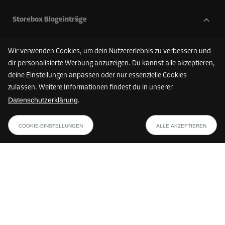
Storebox Blogeinträge
Internationaler Tag des Aufräumens
Wir verwenden Cookies, um dein Nutzererlebnis zu verbessern und
Bücher korrekt einlagern
dir personalisierte Werbung anzuzeigen. Du kannst alle akzeptieren,
Wintersport-Ausrüstung lagern
deine Einstellungen anpassen oder nur essenzielle Cookies
myflexbox in Storebox nutzen – Pakete 24/7 abholen
zulassen. Weitere Informationen findest du in unserer
Selfstorage in Innsbruck | Dein Lagerplatz in Tirols
Datenschutzerklärung
.
Landeshauptstadt
FINDE DEINE STOREBOX
COOKIE-EINSTELLUNGEN
ALLE AKZEPTIEREN
Zahlungsmethoden
Die verfügbaren Zahlungsmethoden können je nach Storebox-Standort
und Land variieren.
Folge uns