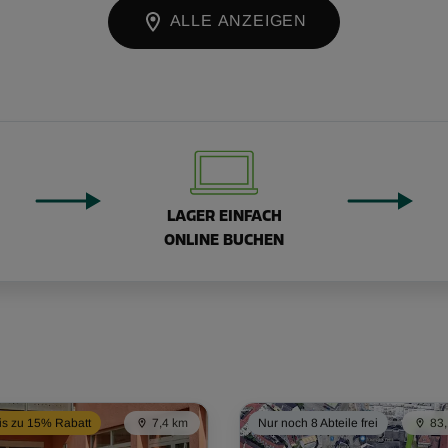
ALLE ANZEIGEN
LAGER EINFACH
ONLINE BUCHEN
is zu 15% Rabatt
7,4 km
Nur noch 8 Abteile frei
83