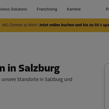
iness Solutions
Franchising
Karriere
R
WG-Zimmer zu klein?
Jetzt online buchen und bis zu 50 % sp
 in Salzburg
du unsere Standorte in Salzburg und