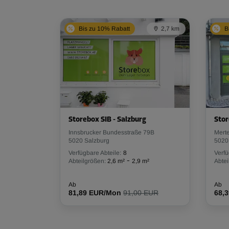
Bis zu 10% Rabatt
2,7 km
B
Storebox SIB - Salzburg
Stor
Innsbrucker Bundesstraße 79B
Mert
5020 Salzburg
5020
Verfügbare Abteile:
8
Verfü
-
Abteilgrößen:
2,6 m²
2,9 m²
Abtei
Ab
Ab
81,89 EUR/Mon
91,00 EUR
68,