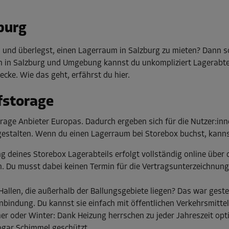
burg
und überlegst, einen Lagerraum in Salzburg zu mieten? Dann so
n in Salzburg und Umgebung kannst du unkompliziert Lagerabte
cke. Wie das geht, erfährst du hier.
fstorage
orage Anbieter Europas. Dadurch ergeben sich für die Nutzer:inn
estalten. Wenn du einen Lagerraum bei Storebox buchst, kannst 
g deines Storebox Lagerabteils erfolgt vollständig online über
. Du musst dabei keinen Termin für die Vertragsunterzeichnung
allen, die außerhalb der Ballungsgebiete liegen? Das war gester
nbindung. Du kannst sie einfach mit öffentlichen Verkehrsmitte
r oder Winter: Dank Heizung herrschen zu jeder Jahreszeit opti
sogar Schimmel geschützt.