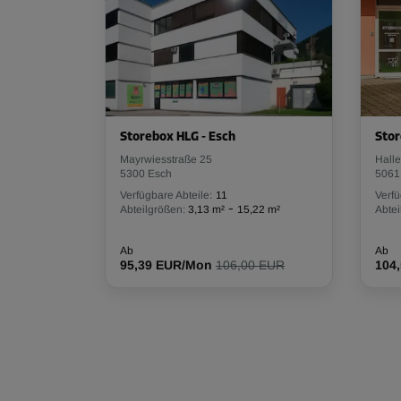
Storebox HLG - Esch
Stor
Mayrwiesstraße 25
Hall
5300 Esch
5061
Verfügbare Abteile:
11
Verfü
-
Abteilgrößen:
3,13 m²
15,22 m²
Abtei
Ab
Ab
95,39 EUR/Mon
106,00 EUR
104