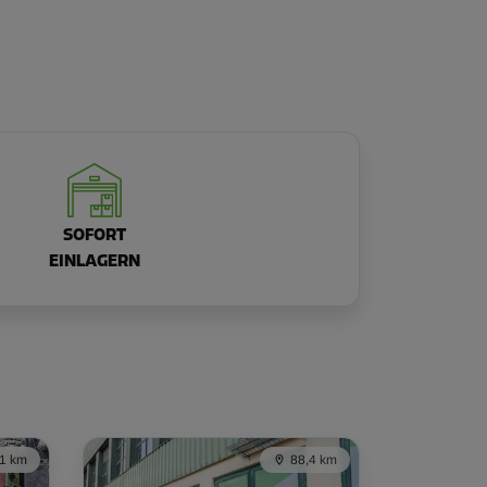
SOFORT
EINLAGERN
,1 km
88,4 km