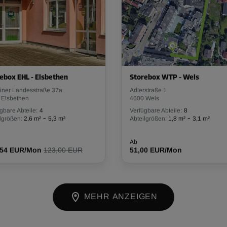
ebox EHL - Elsbethen
Storebox WTP - Wels
einer Landesstraße 37a
Adlerstraße 1
 Elsbethen
4600 Wels
gbare Abteile:
4
Verfügbare Abteile:
8
-
-
lgrößen:
2,6 m²
5,3 m²
Abteilgrößen:
1,8 m²
3,1 m²
Ab
,54 EUR/Mon
123,00 EUR
51,00 EUR/Mon
MEHR ANZEIGEN