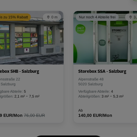
is zu 15% Rabatt
0 m
Nur noch 4 Abteile frei
3
ebox SHB - Salzburg
Storebox SSA - Salzburg
ensstraße 22
Alpenstraße 48
 Salzburg
5020 Salzburg
gbare Abteile:
5
Verfügbare Abteile:
4
-
-
lgrößen:
2,1 m²
7,5 m²
Abteilgrößen:
3 m²
5,3 m²
Ab
39 EUR/Mon
76,00 EUR
140,00 EUR/Mon