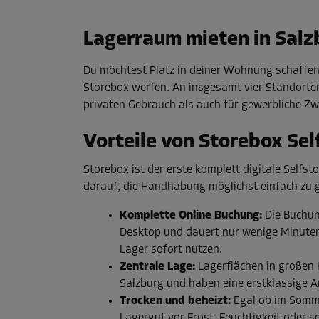
Lagerraum mieten in Salz
Du möchtest Platz in deiner Wohnung schaffen 
Storebox werfen. An insgesamt vier Standorte
privaten Gebrauch als auch für gewerbliche Zwe
Vorteile von Storebox Sel
Storebox ist der erste komplett digitale Selfst
darauf, die Handhabung möglichst einfach zu g
Komplette Online Buchung:
Die Buchun
Desktop und dauert nur wenige Minuten
Lager sofort nutzen.
Zentrale Lage:
Lagerflächen in großen H
Salzburg und haben eine erstklassige A
Trocken und beheizt:
Egal ob im Somme
Lagergut vor Frost, Feuchtigkeit oder 