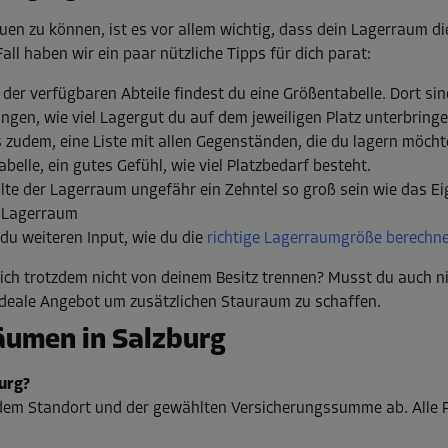
n zu können, ist es vor allem wichtig, dass dein Lagerraum die 
Fall haben wir ein paar nützliche Tipps für dich parat:
ht der verfügbaren Abteile findest du eine Größentabelle. Dort s
ngen, wie viel Lagergut du auf dem jeweiligen Platz unterbring
es zudem, eine Liste mit allen Gegenständen, die du lagern möch
elle, ein gutes Gefühl, wie viel Platzbedarf besteht.
llte der Lagerraum ungefähr ein Zehntel so groß sein wie das 
n Lagerraum
 du weiteren Input, wie du die
richtige Lagerraumgröße berechn
 dich trotzdem nicht von deinem Besitz trennen? Musst du auch 
ideale Angebot um zusätzlichen Stauraum zu schaffen.
äumen in Salzburg
urg?
dem Standort und der gewählten Versicherungssumme ab. Alle Pr